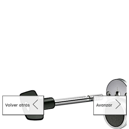
Cerrojo en 0,5" (12,7 mm) estándar u opción
ampliada de 1,50" (38,1 mm)
Opciones de cerrojos taladrados y roscados: US
(10-32) y métricos (4 mm)
Opciones de profundidad de llave: 3",4",5" y 6"
Volver atrás
Avanzar