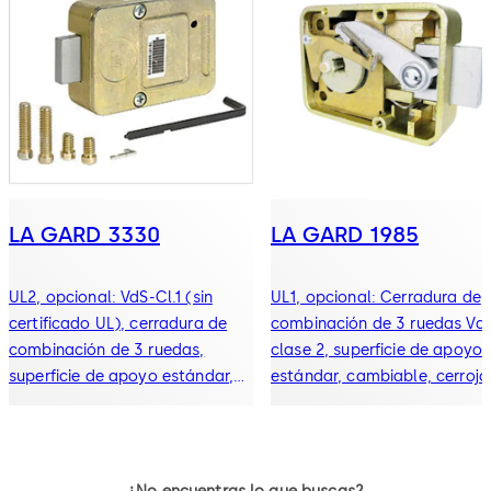
LA GARD 3330
LA GARD 1985
UL2, opcional: VdS-Cl.1 (sin
UL1, opcional: Cerradura de
certificado UL), cerradura de
combinación de 3 ruedas Vd
combinación de 3 ruedas,
clase 2, superficie de apoyo
superficie de apoyo estándar,
estándar, cambiable, cerrojo
cambiable, cerrojo de
seguridad, cerrojo fundido a
seguridad, cerrojo fundido a
presión y palanca de caída
presión y palanca de caída