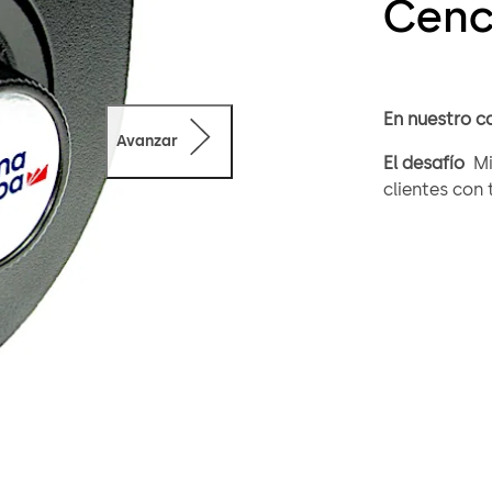
Cenc
En nuestro c
Avanzar
El desafío
Mientras que las retiradas de efectivo las realizan los
clientes con 
accede a la 
tradicionalm
para cualqui
bancarios, r
técnico, pers
combinación 
suele conten
tentación in
La solución
El sistema de seguridad para cajas acorazadas de cajeros
Cencon de do