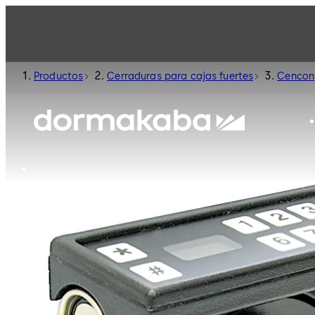
Productos
Cerraduras para cajas fuertes
Cencon