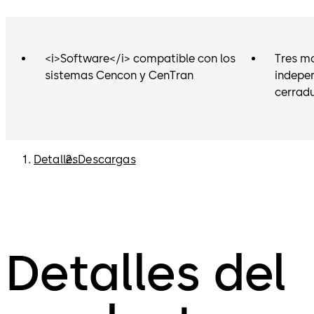
<i>Software</i> compatible con los
Tres m
sistemas Cencon y CenTran
indepen
cerrad
Detalles
Descargas
Detalles del