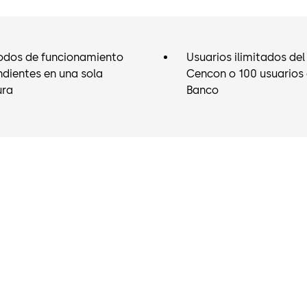
cajeros aut
cerradura,
s
control tota
Combination™
odos de funcionamiento
Usuarios ilimitados de
central y no 
dientes en una sola
Cencon o 100 usuarios
tentación.
ura
Banco
Un
software
ubicación cen
situadas en 
revolucionari
de seguridad