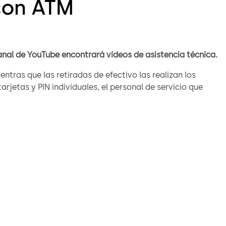
on ATM
anal de YouTube encontrará vídeos de asistencia técnica.
tarjetas y PIN individuales, el personal de servicio que
parte trasera de un cajero automático ha utilizado
ente una combinación de cerradura, a veces la misma
er persona que acceda a la máquina. Los empleados
eponedores de efectivo, representantes del servicio
onal de reparaciones... utilizan todos la misma
para abrir la caja fuerte de un cajero automático que
er decenas de miles de dólares en efectivo. Eso es una
cluso para los empleados más honrados.
rmakaba está diseñado para combatir el robo interno en