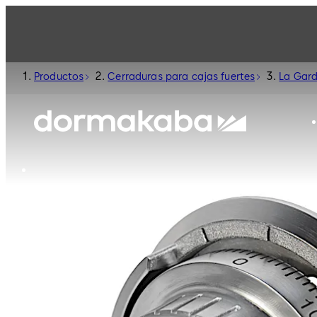
Productos
Cerraduras para cajas fuertes
La Gar