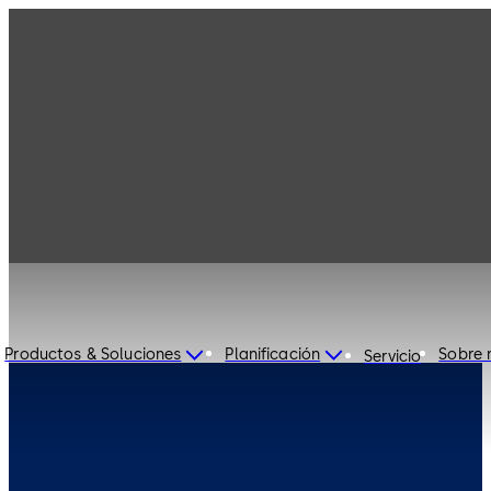
Explora nuestros mercados
y soluciones
Productos & Soluciones
Planificación
Sobre 
Servicio
Explora nuestros mercados y