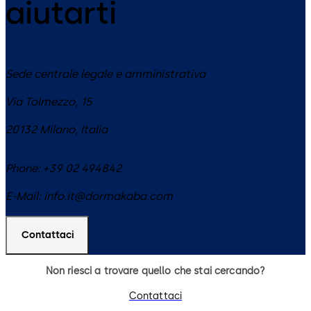
aiutarti
Sede centrale legale e amministrativa
Via Tolmezzo, 15
20132
Milano
,
Italia
Phone:
+39 02 494842
E-Mail:
info.it@dormakaba.com
Contattaci
Non riesci a trovare quello che stai cercando?
Contattaci