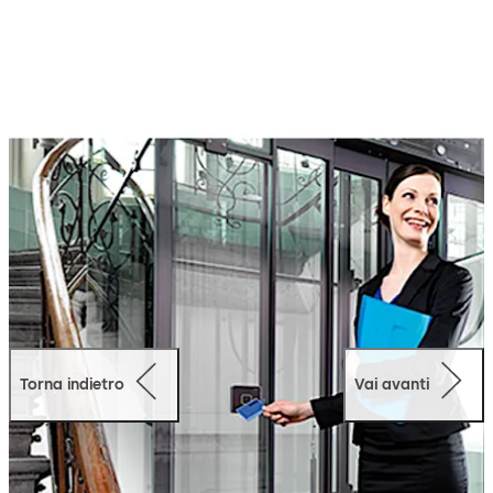
più sicuri.
Con ARIOS-2 non sono più necessarie elaborate misure
di sicurezza per mantenere segrete le chiavi impianto, in
quanto il sistema funziona con chiavi non leggibili.
ARIOS-2 consente inoltre di memorizzare le chiavi dati in
modo sicuro e semplice, evitando così la divulgazione o
la manipolazione inavvertita.
In questo modo, proteggete il vostro sistema
interamente, dai componenti di sistema fino alla singola
scheda ID, a partire dalla messa in funzione, passando
per l’utilizzo corrente, fino alla manutenzione e ai
processi d’ordine delle schede.
Torna indietro
Vai avanti