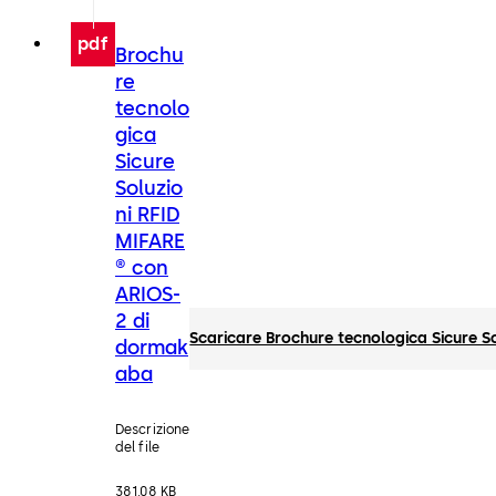
pdf
Brochu
re
tecnolo
gica
Sicure
Soluzio
ni RFID
MIFARE
® con
ARIOS-
2 di
Scaricare Brochure tecnologica Sicure 
dormak
aba
Descrizione
del file
381.08 KB