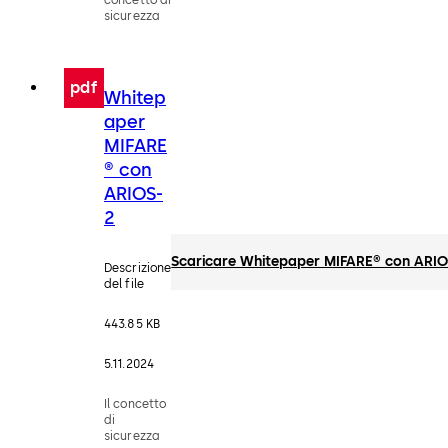
sicurezza
pdf
Whitep
aper
MIFARE
® con
ARIOS-
2
Scaricare Whitepaper MIFARE® con ARIO
Descrizione
del file
443.85 KB
5.11.2024
Il concetto
di
sicurezza