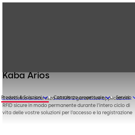
Controllo
Prodotti
Tecnologie
accessi e
raccolta dati
Kaba Arios
Kaba Arios
Prodotti & Soluzioni
Consulenza progettuale
Servizio
Il concetto di sicurezza ARIOS-2 garantisce applicazioni
RFID sicure in modo permanente durante l’intero ciclo di
vita delle vostre soluzioni per l’accesso e la registrazione
orari. dormakaba offre ulteriori meccanismi sofisticati
rispetto alle comuni soluzioni MIFARE, rendendo il vostro
controllo degli accessi e la registrazione orari ancora