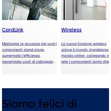
CardLink
Wireless
Migliorate la sicurezza dei vostri
La nuova funzione wireless
componenti stand alone,
unisce il mondo standalone a
aumentate l’efficienza,
mondo online, collegando in
risparmiate costi di cablaggio
rete i componenti porta digita
ed assicurate comodità
all’utente.
Siamo felici di