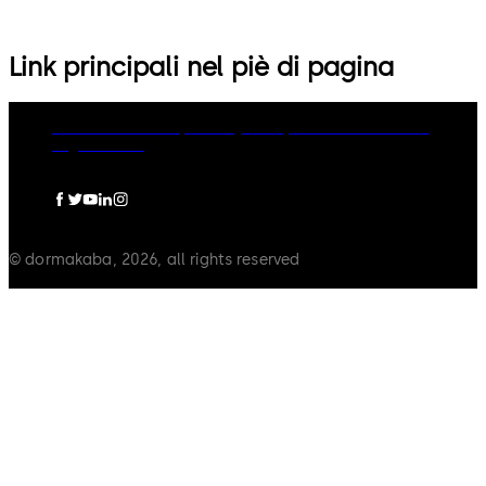
Link principali nel piè di pagina
dormakaba Group
Privacy Policy
Cookies
Disclaimer
Legal notice
© dormakaba, 2026, all rights reserved