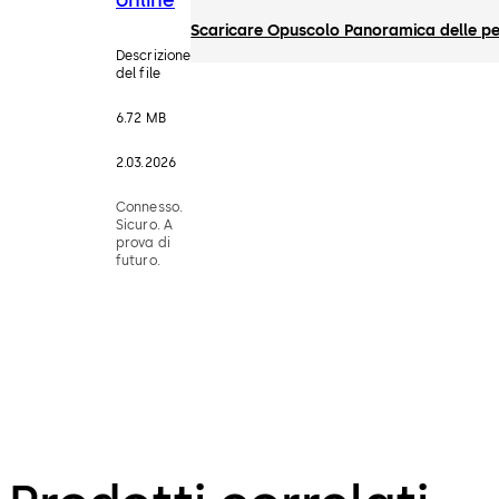
Scaricare Opuscolo Panoramica delle per
Descrizione
del file
6.72 MB
2.03.2026
Connesso.
Sicuro. A
prova di
futuro.