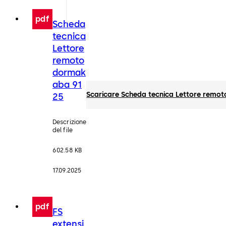
pdf
Scheda
tecnica
Lettore
remoto
dormak
aba 91
Scaricare Scheda tecnica Lettore remo
25
Descrizione
del file
602.58 KB
17.09.2025
pdf
FS
extensi