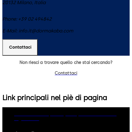
20132
Milano
,
Italia
Phone:
+39 02 494842
E-Mail:
info.it@dormakaba.com
Contattaci
Non riesci a trovare quello che stai cercando?
Contattaci
Link principali nel piè di pagina
dormakaba Group
Privacy Policy
Cookies
Disclaimer
Legal notice