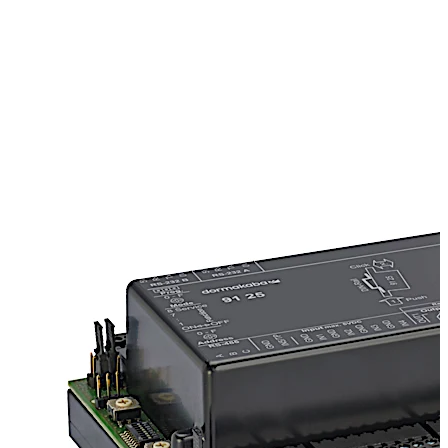
remoto possono essere collegate due unità di
rilevamento (antenne), così è possibile gestire sia un
varco con due lettori ingresso/uscita, sia due varchi
adiacenti in ingresso. A seconda della necessità, il
lettore remoto può essere impiegato in modalità online
oppure offline. Gli ingressi e le uscite digitali, espandibili
grazie alla struttura modulare, consentono il
monitoraggio di contatti telaio e contatti chiavistello,
nonché l‘attivazione di allarmi.