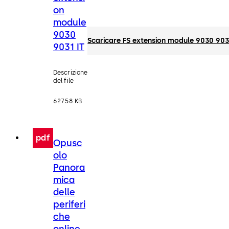
on
module
9030
Scaricare FS extension module 9030 903
9031 IT
Descrizione
del file
627.58 KB
pdf
Opusc
olo
Panora
mica
delle
periferi
che
online