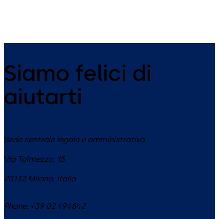
Siamo felici di
aiutarti
Sede centrale legale e amministrativa
Via Tolmezzo, 15
20132
Milano
,
Italia
Phone:
+39 02 494842