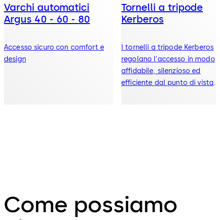
Varchi automatici
Tornelli a tripode
Argus 40 - 60 - 80
Kerberos
Accesso sicuro con comfort e
I tornelli a tripode Kerberos
design
regolano l'accesso in modo
affidabile, silenzioso ed
efficiente dal punto di vista
energetico. Ideali per ambien
esterni e interni, alleggerisc
il carico di lavoro del person
e offrono un'elevata flessibili
grazie alla tecnologia
intelligente e ai sistemi di
sicurezza delle vie di fuga.
Come possiamo