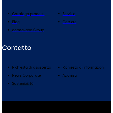
Catalogo prodotti
Servizio
Blog
Carriere
dormakaba Group
Contatto
​Richiesta di assistenza
Richiesta di informazioni
News Corporate
Azionisti
Sostenibilità
dormakaba Group
Privacy Policy
Cookies
Disclaimer
Legal notice