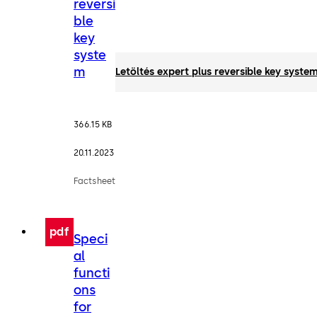
reversi
ble
key
syste
m
Letöltés expert plus reversible key syste
366.15 KB
20.11.2023
Factsheet
pdf
Speci
al
functi
ons
for