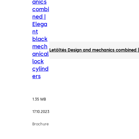
anics
combi
ned |
Elega
nt
black
mech
Letöltés Design and mechanics combined |
anical
lock
cylind
ers
1.35 MB
17.10.2023
Brochure