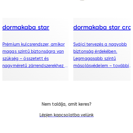
dormakaba star
dormakaba star cro
Prémium kulcsrendszer, amikor
Svájci tervezés a nagyobb
magas szintű biztonságra van
biztonság érdekében.
szükség – összetett és
Legmagasabb szintű
nagyméretű zárrendszerekhez a
másolásvédelem – további
legmagasabb biztonsági
biztonság az illegális
követelményekkel. Számos,
kulcsmásolás ellen prémium
különböző
hengerzárbetéteink számára
hengerkialakításunknak
köszönhetően, minden igényhez
Nem találja, amit keres?
megtalálja a megfelelő
Lépjen kapcsolatba velünk
megoldás