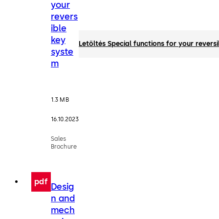
your
revers
ible
key
Letöltés Special functions for your revers
syste
m
1.3 MB
16.10.2023
Sales
Brochure
pdf
Desig
n and
mech