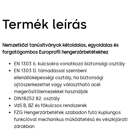
Termék leírás
Nemzetközi tanúsítványok kétoldalas, egyoldalas és
forgatógombos Europrofil hengerzárbetétekhez
EN 1303 6. kulcsokra vonatkozó biztonsági osztály
EN 1303 D. támadással szembeni
ellenállóképességi osztály, ha biztonsági
ajtószerkezettel vagy választható acél
megerősítőlemezekkel használják
DIN18252 82. osztály
VdS B, BZ és főkulcsos rendszerek
FZG Hengerzárbetétek szabadon futó kuplungos
funkcióval mechanikus működtetésű és vészkijárati
zárakban