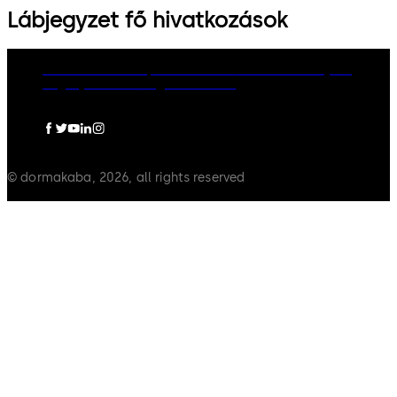
Lábjegyzet fő hivatkozások
dormakaba Group
Adatvédelem
Cookie-szabályzat
Jogi nyilatkozat
Jogi információ
© dormakaba, 2026, all rights reserved