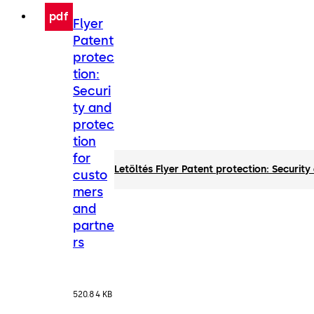
pdf
Flyer
Patent
protec
tion:
Securi
ty and
protec
tion
for
Letöltés Flyer Patent protection: Securit
custo
mers
and
partne
rs
520.84 KB