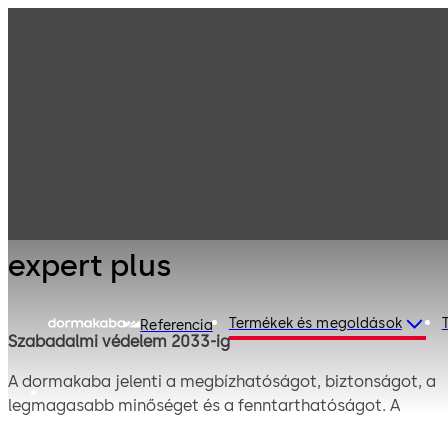
Vezérkulcsos
Termékeink
zárrendszerek
Fúrtpontos
expert plus
kulcsos zárak
expert plus
Termékek és megoldások
Referencia
Szabadalmi védelem 2033-ig
A dormakaba jelenti a megbízhatóságot, biztonságot, a
legmagasabb minőséget és a fenntarthatóságot. A
dormakaba expert plus nyerskulcsok, kulcsok és a