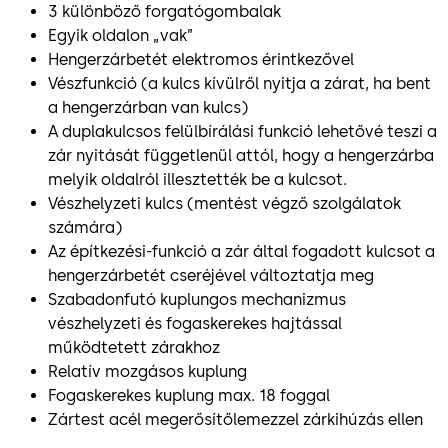
3 különböző forgatógombalak
Egyik oldalon „vak”
Hengerzárbetét elektromos érintkezővel
Vészfunkció (a kulcs kívülről nyitja a zárat, ha bent
a hengerzárban van kulcs)
A duplakulcsos felülbírálási funkció lehetővé teszi a
zár nyitását függetlenül attól, hogy a hengerzárba
melyik oldalról illesztették be a kulcsot.
Vészhelyzeti kulcs (mentést végző szolgálatok
számára)
Az építkezési-funkció a zár által fogadott kulcsot a
hengerzárbetét cseréjével változtatja meg
Szabadonfutó kuplungos mechanizmus
vészhelyzeti és fogaskerekes hajtással
működtetett zárakhoz
Relatív mozgásos kuplung
Fogaskerekes kuplung max. 18 foggal
Zártest acél megerősítőlemezzel zárkihúzás ellen