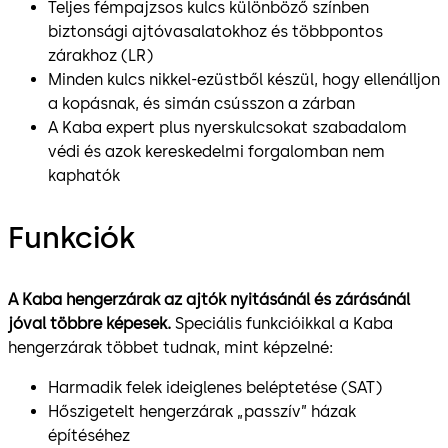
Teljes fémpajzsos kulcs különböző színben
biztonsági ajtóvasalatokhoz és többpontos
zárakhoz (LR)
Minden kulcs nikkel-ezüstből készül, hogy ellenálljon
a kopásnak, és simán csússzon a zárban
A Kaba expert plus nyerskulcsokat szabadalom
védi és azok kereskedelmi forgalomban nem
kaphatók
Funkciók
A Kaba hengerzárak az ajtók nyitásánál és zárásánál
jóval többre képesek.
Speciális funkcióikkal a Kaba
hengerzárak többet tudnak, mint képzelné:
Harmadik felek ideiglenes beléptetése (SAT)
Hőszigetelt hengerzárak „passzív” házak
építéséhez