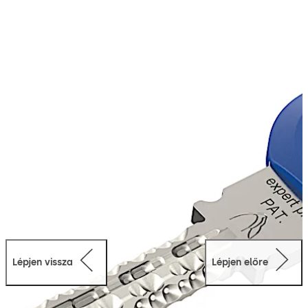
hengerzárbetétek európai szabadalmi védelem alatt
állnak EP2890356B1 számon 2033-ig. A bejegyzett
„hegycsúcs” képi védjeggyel az expert plus
felismerhetőségét növeltük.
Forgalmazói hálózat
A szerződött dormakaba partnerek eredeti expert plus
hengerzárbetéteket és kulcsokat készíthetnek a
helyszínen a gyors és megbízható kiszolgálás érdekében.
Lépjen vissza
Lépjen előre