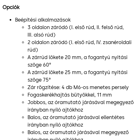
Opciók
Beépítési alkalmazások
3 oldalon záródó (I. első rúd, II. felső rúd,
III. alsó rúd)
2 oldalon záródó (I. első rúd, IV. zsanéroldali
rúd)
A zárrúd lökete 20 mm, a fogantyú nyitási
szöge 60°
A zárrúd lökete 25 mm, a fogantyú nyitási
szöge 75°
Zár rögzítése: 4 db M6-os menetes persely
Fogaskerékhajtás bütyökkel, 11 mm
Jobbos, az óramutató járásával megegyező
irányban nyíló ajtókhoz
Balos, az óramutató járásával ellentétes
irányban nyíló ajtókhoz
Balos, az óramutató járásával megegyező
irányban nyíló ajtókhoz