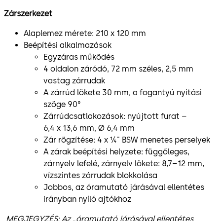
Zárszerkezet
Alaplemez mérete: 210 x 120 mm
Beépítési alkalmazások
Egyzáras működés
4 oldalon záródó, 72 mm széles, 2,5 mm
vastag zárrudak
A zárrúd lökete 30 mm, a fogantyú nyitási
szöge 90°
Zárrúdcsatlakozások: nyújtott furat –
6,4 x 13,6 mm, Ø 6,4 mm
Zár rögzítése: 4 x ¼" BSW menetes perselyek
A zárak beépítési helyzete: függőleges,
zárnyelv lefelé, zárnyelv lökete: 8,7–12 mm,
vízszintes zárrudak blokkolása
Jobbos, az óramutató járásával ellentétes
irányban nyíló ajtókhoz
MEGJEGYZÉS: Az „óramutató járásával ellentétes