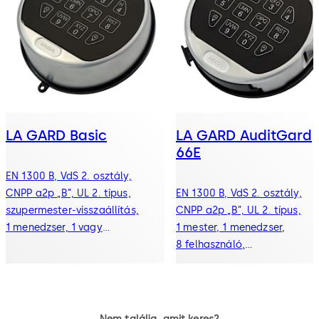
LA GARD Basic
LA GARD AuditGard
66E
EN 1300 B, VdS 2. osztály,
CNPP a2p „B”, UL 2. típus,
EN 1300 B, VdS 2. osztály,
szupermester-visszaállítás,
CNPP a2p „B”, UL 2. típus,
1 menedzser, 1 vagy
1 mester, 1 menedzser,
2 felhasználó, elforgó, egyenes,
8 felhasználó,
rugós zárnyelv és redundáns
512 auditesemény, elforgó,
mechanikus zárak
egyenes, rugós zárnyelv és
redundáns mechanikus zárak