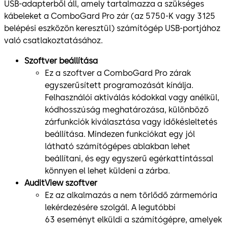
USB-adapterből áll, amely tartalmazza a szükséges
kábeleket a ComboGard Pro zár (az 5750-K vagy 3125
belépési eszközön keresztül) számítógép USB-portjához
való csatlakoztatásához.
Szoftver beállítása
Ez a szoftver a ComboGard Pro zárak
egyszerűsített programozását kínálja.
Felhasználói aktiválás kódokkal vagy anélkül,
kódhosszúság meghatározása, különböző
zárfunkciók kiválasztása vagy időkésleltetés
beállítása. Mindezen funkciókat egy jól
látható számítógépes ablakban lehet
beállítani, és egy egyszerű egérkattintással
könnyen el lehet küldeni a zárba.
AuditView szoftver
Ez az alkalmazás a nem törlődő zármemória
lekérdezésére szolgál. A legutóbbi
63 eseményt elküldi a számítógépre, amelyek