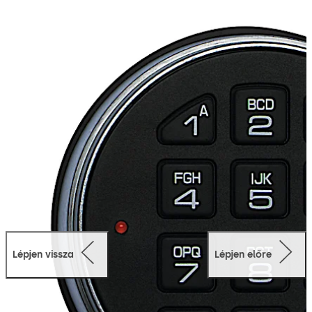
kupolamembrános billentyűzettel állnak rendelkezésre.
A biztonságos alkalmazásnak megfelelően válasszon az
egyenes zárnyelv, az elforgó zárnyelv, a rugós zárnyelv
vagy a redundáns zárrendszer közül.
Lépjen vissza
Lépjen előre