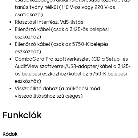
tanúsítvány nélkül (110 V-os vagy 220 V-os
csatlakozó)
Riasztási interfész, VdS-listás
Ellenőrző kábel (csak a 3125-ös belépési
eszközhöz)
Ellenőrző kábel (csak az 5750-K belépési
eszközhöz)
ComboGard Pro szoftverkészlet (CD a Setup- és
AuditView szoftverrel/USB-adapter/kábel a 3125-
ös belépési eszközhöz/kábel az 5750-K belépési
eszközhöz)
Visszaállító doboz (a működési mód
visszaállításához szükséges)
Funkciók
Kódok