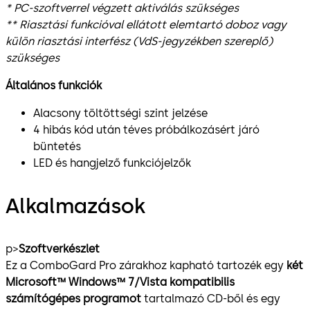
* PC-szoftverrel végzett aktiválás szükséges
** Riasztási funkcióval ellátott elemtartó doboz vagy
külön riasztási interfész (VdS-jegyzékben szereplő)
szükséges
Általános funkciók
Alacsony töltöttségi szint jelzése
4 hibás kód után téves próbálkozásért járó
büntetés
LED és hangjelző funkciójelzők
Alkalmazások
p>
Szoftverkészlet
Ez a ComboGard Pro zárakhoz kapható tartozék egy
két
Microsoft™ Windows™ 7/Vista kompatibilis
számítógépes programot
tartalmazó CD-ből és egy