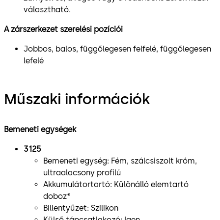
választható.
A zárszerkezet szerelési pozíciói
Jobbos, balos, függőlegesen felfelé, függőlegesen
lefelé
Műszaki információk
Bemeneti egységek
3125
Bemeneti egység: Fém, szálcsiszolt króm,
ultraalacsony profilú
Akkumulátortartó: Különálló elemtartó
doboz*
Billentyűzet: Szilikon
Külső tápcsatlakozó: Igen