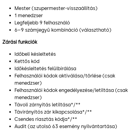
Mester (szupermester-visszaállítás)
1 menedzser
Legfeljebb 9 felhasználó
6–9 számjegyű kombináció (választható)
Zárási funkciók
Időbeli késleltetés
Kettős kód
Időkésleltetés felülbírálása
Felhasználói kódok aktiválása/törlése (csak
menedzser)
Felhasználói kódok engedélyezése/letiltása (csak
menedzser)
Távoli zárnyitás letiltása*/**
Távirányítós zár kikapcsolása*/**
Csendes riasztás kódja*/**
Audit (az utolsó 63 esemény nyilvántartása)