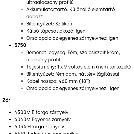
ultraalacsony profilú
Akkumulátortartó: Különálló elemtartó
doboz*
Billentyűzet: Szilikon
Külső tápcsatlakozó: Igen
Orsó opció az egyenes zárnyelvhez: Igen
5750
Bemeneti egység: Fém, szálcsiszolt króm,
alacsony profil
Teljesítmény: 1 x 9 voltos elem (nem tartozék)
Billentyűzet: fém dóm, háttérvilágítással
Kábel hossza: 460 mm (18")
Orsó opció az egyenes zárnyelvhez: Igen
Zár
4300M Elforgó zárnyelv
6040M Egyenes zárnyelv
6034 Elforgó zárnyelv
6441 Redundáns mechanikus