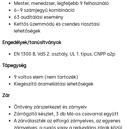
Mester, menedzser, legfeljebb 9 felhasználó
6–9 számjegyű kombináció
63 auditálási esemény
Kettős üzemmódú és csendes riasztási
lehetőségek
Engedélyek/tanúsítványok
EN 1300 B, VdS 2. osztály, UL 1. típus, CNPP a2p
Tápegység
9 voltos elem (nem tartozék)
Kiegészítő áramellátási lehetőségek
Zár
Öntvény zárszerkezet és zárnyelv
Zárrögzítő készlet, 3 db M6-os csavarral együtt
A zárválaszték az elforgó zárnyelves, az egyenes
zárnyelves, a rugós vagy a redundáns zárak közül