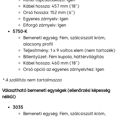
Kábel hossza: 457 mm (18")
Orsó hossza: 152 mm (6")
Egyenes zárnyelv: Igen
Elforgó zárnyelv: Igen
5750-K
Bemeneti egység: Fém, szálcsiszolt króm,
alacsony profil
Teljesítmény: 1 x 9 voltos elem (nem tartozék)
Billentyűzet: Fém kupola, háttérvilágítás
Kábel hossza: 460 mm (18")
Orsó opció az egyenes zárnyelvhez: Igen
* A szállítás nem tartalmazza
Választható bemeneti egységek (ellenőrzési képesség
nélkül)
3035
Bemeneti egység: Fém, szálcsiszolt króm,