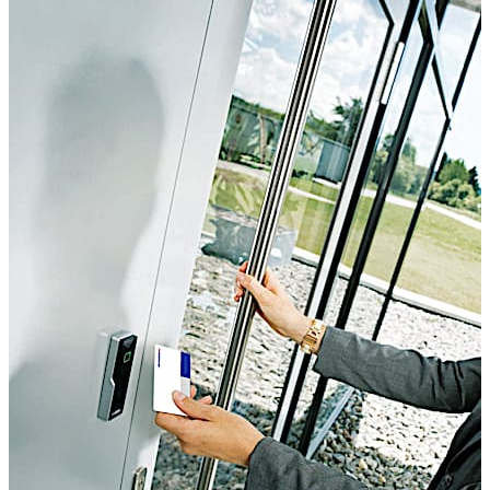
manuálisan frissítse a belépési jogokat vagy hogy
letöltse az ajtó által gyűjtött adatokat.
A CardLink/AOC megoldja ezt a problémát, mivel
egyszerűsíti a belépési jogok frissítését offline
eszközökön, így az üzemeltetési költségek alacsony
szinten tarthatók. Ahelyett, hogy manuálisan frissítené a
belépési jogokat minden egyes ajtónál, a kezelő a
felhasználók beléptető kártyáit utasítja arra, hogy
vigyék el ezeket az utasításokat az ajtókhoz. A
felhasználók ezeket az utasításokat stratégiai
pontokon, például a személyzeti bejáratnál, a liftek
előterében vagy a büfében elhelyezett frissítő
termináloknál kapják meg.
Egy kitűző elvesztéséből vagy ellopásából fakadó
biztonsági kockázat csökkentéséhez a belépési jogok
rövidebb érvényességi időszakra, pl. látogatók esetében
két órára, alkalmazottaknál pedig nyolc órára adhatók