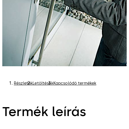
meg. Ezen kívül ezek a belépési jogok automatikusan
„érvényesítésre” kerülnek a frissítő termináloknál,
valahányszor a kitűző birtokosa belép a létesítménybe,
illetve „érvénytelenítésre” kerülnek távozásnál.
Részletek
Letöltések
Kapcsolódó termékek
Termék leírás