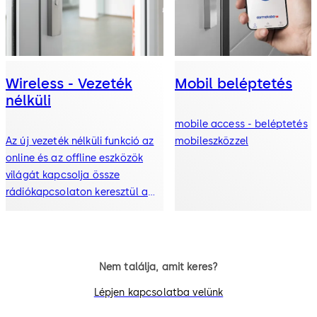
Wireless - Vezeték
Mobil beléptetés
nélküli
mobile access - beléptetés
Az új vezeték nélküli funkció az
mobileszközzel
online és az offline eszközök
világát kapcsolja össze
rádiókapcsolaton keresztül a
digitális beléptetőkomponensek
hálózatává
Nem találja, amit keres?
Lépjen kapcsolatba velünk