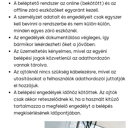
A beléptető rendszer az online (bekötött) és az
offline záró eszközöket egyaránt kezeli.
A személyzet adatait és engedélyeit csak egyszer
kell bevinni a rendszerbe és nem külön-külön,
minden egyes záró eszköznél.
Az engedélyek dokumentálása végleges, így
bármikor lekérdezheti őket a jövőben.
Az üzemeltetés kényelmes, mivel az egyéni
belépési jogok közvetlenül az adathordozón
vannak tárolva.
Az ajtóknál nincs szükség kábelezésre, mivel az
utasításokat a felhasználók adathordozói juttatják
el hozzájuk.
A belépési engedélyek időhöz kötöttek. Az ajtók
csak akkor reteszelődnek ki, ha a használt kitűző
tartalmazza a megfelelő engedélyt a belépés
megkísérlésének időpontjában.