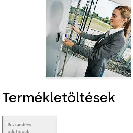
Termékletöltések
Brosúrák és
adatlapok