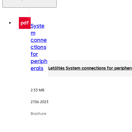
pdf
Syste
m
conne
ctions
for
periph
erals
Letöltés System connections for peripher
2.53 MB
27.06.2023
Brochure