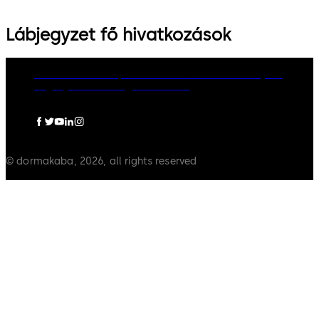
Lábjegyzet fő hivatkozások
dormakaba Group
Adatvédelem
Cookie-szabályzat
Jogi nyilatkozat
Jogi információ
© dormakaba, 2026, all rights reserved