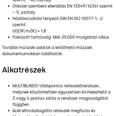
Ütéssel szembeni ellenállás EN 13049/16361 szerint
– 5. osztály
Hőátbocsátási tényező DIN EN ISO 10077-1, -2
szerint
UD[W/m2K] = 1,8
Fokozott tartósság: Már 25.000 mozgatási ciklus
További műszaki adatok a letölthető műszaki
dokumentumokban találhatók.
Alkatrészek
MULTIBLINDO többpontos reteszelőrendszer,
melynek köszönhetően egyszerűen kivitelezhető a
3 vagy 4 pontos zárás a rendszer magasságától
függően
Acél elfordulásgátló reteszek megfúrás és