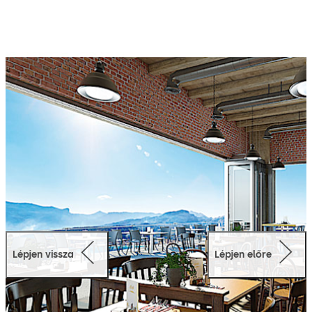
a panel funkciójának megváltoztatását. Minden egyéb
funkcionális elem rejtetten, az áttervezett lineáris
keretrendszerben kapott helyet.
Lépjen vissza
Lépjen előre