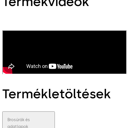
Termékvideók
Termékletöltések
Brosúrák és
adatlapok