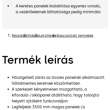
A keretes panelek kialakítása egyenes vonalú,
a vezérlőelemek láthatósága pedig minimális
Részletek
Videók
Letöltések
Kapcsolódó termékek
Termék leírás
Hőszigetelő zárás az összes panelnél alkalmazott
hőhídmentes keretnek köszönhetően
A szerkezet kényelmesen mozgatható, a
kiforduló-/siklópanel átállítható, hogy tolóajtó
helyett ajtóként funkcionáljon
Legfeljebb 3500 mm magas panelek (a