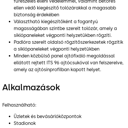
fűrészelés elleni védelemmel, valamint betörés
ellen védő kiegészítő tolózárakkal a magasabb
biztonság érdekében
Választható kiegészítőként a fogantyú
magasságában szintbe szerelt tolózár, amely a
siklópaneleket végponti helyzetükben rögzíti.
Padlóra szerelt oldalsó rögzítőszerkezetek rögzítik
a siklópaneleket végponti helyzetükben
Minden közbülső panel ajtófixáló megoldással
ellátott rejtett ITS 96 ajtócsukóval van felszerelve,
amely az ajtósínprofilban kapott helyet.
Alkalmazások
Felhasználható:
Üzletek és bevásárlóközpontok
Stadionok