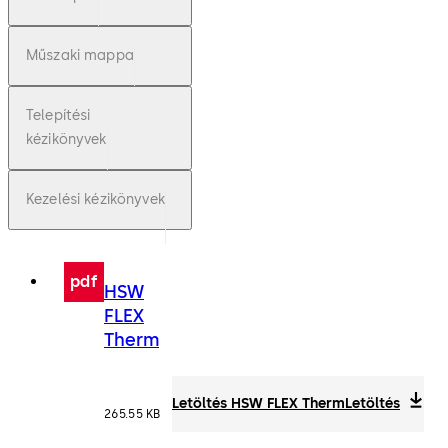
Műszaki mappa
Telepítési
kézikönyvek
Kezelési kézikönyvek
pdf
HSW
FLEX
Therm
Letöltés HSW FLEX Therm
Letöltés
265.55 KB