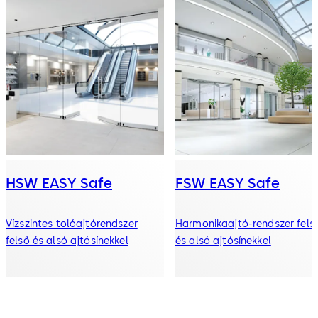
HSW EASY Safe
FSW EASY Safe
Vízszintes tolóajtórendszer
Harmonikaajtó-rendszer fels
felső és alsó ajtósínekkel
és alsó ajtósínekkel