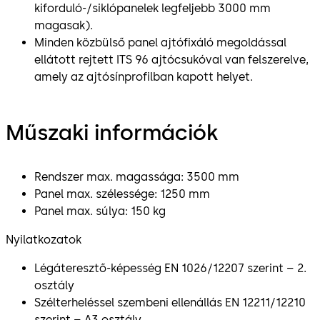
kiforduló-/siklópanelek legfeljebb 3000 mm
magasak).
Minden közbülső panel ajtófixáló megoldással
ellátott rejtett ITS 96 ajtócsukóval van felszerelve,
amely az ajtósínprofilban kapott helyet.
Műszaki információk
Rendszer max. magassága: 3500 mm
Panel max. szélessége: 1250 mm
Panel max. súlya: 150 kg
Nyilatkozatok
Légáteresztő-képesség EN 1026/12207 szerint – 2.
osztály
Szélterheléssel szembeni ellenállás EN 12211/12210
szerint – A3 osztály