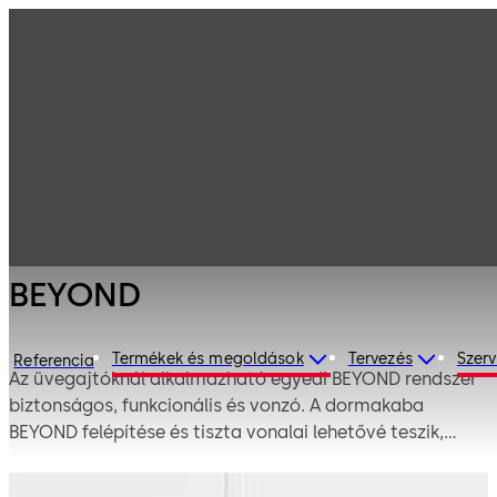
Beltéri üvegfal
Termékeink
rendszerek
Alkatrészek
BEYOND
edzett
üvegekhez
BEYOND
Termékek és megoldások
Tervezés
Szerv
Referencia
Az üvegajtóknál alkalmazható egyedi BEYOND rendszer
biztonságos, funkcionális és vonzó. A dormakaba
BEYOND felépítése és tiszta vonalai lehetővé teszik,
hogy a keret nélküli üveg lengőajtókat beépítse az
edzett üveg szerkezetekbe és falnyílásokba.