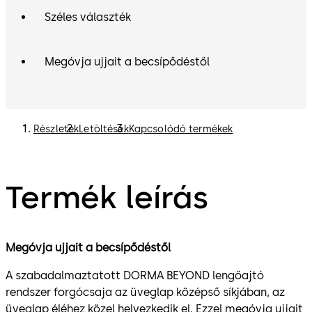
Széles választék
Megóvja ujjait a becsípődéstől
Részletek
Letöltések
Kapcsolódó termékek
Termék leírás
Megóvja ujjait a becsípődéstől
A szabadalmaztatott DORMA BEYOND lengőajtó
rendszer forgócsaja az üveglap középső síkjában, az
üveglap éléhez közel helyezkedik el. Ezzel megóvja ujjait