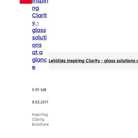
Inspiri
ng
Clarit
y -
glass
soluti
ons
at a
glanc
Letöltés Inspiring Clarity - glass solutions
e
5.39 MB
8.03.2017
Inspiring
Clarity
brochure