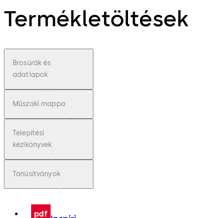
Termékletöltések
Brosúrák és
adatlapok
Műszaki mappa
Telepítési
kézikönyvek
Tanúsítványok
pdf