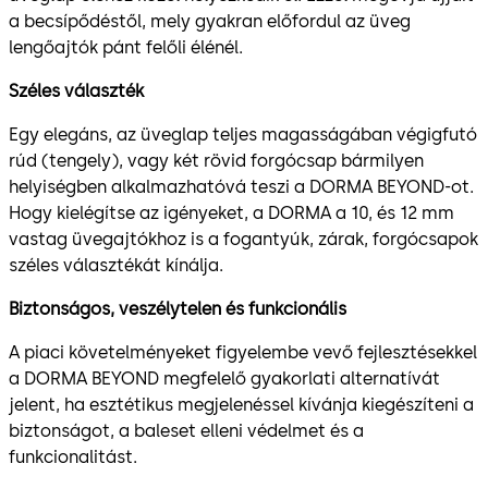
a becsípődéstől, mely gyakran előfordul az üveg
lengőajtók pánt felőli élénél.
Széles választék
Egy elegáns, az üveglap teljes magasságában végigfutó
rúd (tengely), vagy két rövid forgócsap bármilyen
helyiségben alkalmazhatóvá teszi a DORMA BEYOND-ot.
Hogy kielégítse az igényeket, a DORMA a 10, és 12 mm
vastag üvegajtókhoz is a fogantyúk, zárak, forgócsapok
széles választékát kínálja.
Biztonságos, veszélytelen és funkcionális
A piaci követelményeket figyelembe vevő fejlesztésekkel
a DORMA BEYOND megfelelő gyakorlati alternatívát
jelent, ha esztétikus megjelenéssel kívánja kiegészíteni a
biztonságot, a baleset elleni védelmet és a
funkcionalitást.