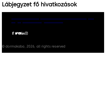
Lábjegyzet fő hivatkozások
dormakaba Group
Adatvédelem
Cookie-szabályzat
Jogi nyilatkozat
Jogi információ
© dormakaba, 2026, all rights reserved