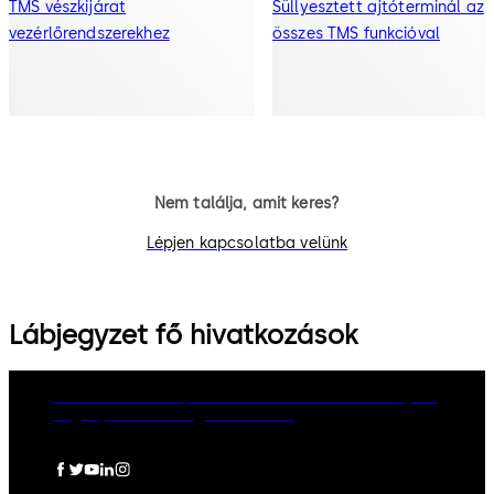
TMS vészkijárat
Süllyesztett ajtóterminál az
vezérlőrendszerekhez
összes TMS funkcióval
Nem találja, amit keres?
Lépjen kapcsolatba velünk
Lábjegyzet fő hivatkozások
dormakaba Group
Adatvédelem
Cookie-szabályzat
Jogi nyilatkozat
Jogi információ