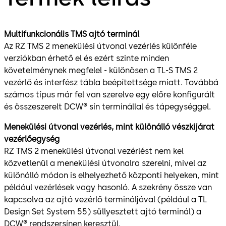
Multifunkcionális TMS ajtó terminál
Az RZ TMS 2 menekülési útvonal vezérlés különféle
verziókban érhető el és ezért szinte minden
követelménynek megfelel - különösen a TL-S TMS 2
vezérlő és interfész tábla beépítettsége miatt. Továbbá
számos típus már fel van szerelve egy előre konfigurált
és összeszerelt DCW® sín terminállal és tápegységgel.
Menekülési útvonal vezérlés, mint különálló vészkijárat
vezérlőegység
RZ TMS 2 menekülési útvonal vezérlést nem kel
közvetlenül a menekülési útvonalra szerelni, mivel az
különálló módon is elhelyezhető központi helyeken, mint
például vezérlések vagy hasonló. A szekrény össze van
kapcsolva az ajtó vezérlő termináljával (például a TL
Design Set System 55) süllyesztett ajtó terminál) a
DCW® rendszersínen keresztül.