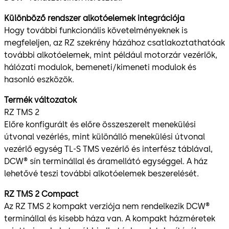
Különböző rendszer alkotóelemek integrációja
Hogy további funkcionális követelményeknek is
megfeleljen, az RZ szekrény házához csatlakoztathatóak
további alkotóelemek, mint például motorzár vezérlők,
hálózati modulok, bemeneti/kimeneti modulok és
hasonló eszközök.
Termék változatok
RZ TMS 2
Előre konfigurált és előre összeszerelt menekülési
útvonal vezérlés, mint különálló menekülési útvonal
vezérlő egység TL-S TMS vezérlő és interfész táblával,
DCW® sín terminállal és áramellátó egységgel. A ház
lehetővé teszi további alkotóelemek beszerelését.
RZ TMS 2 Compact
Az RZ TMS 2 kompakt verziója nem rendelkezik DCW®
terminállal és kisebb háza van. A kompakt házméretek