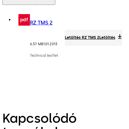
pdf
RZ TMS 2
Letöltés RZ TMS 2
Letöltés
6.57 MB
1.01.2013
Technical leaflet
Kapcsolódó