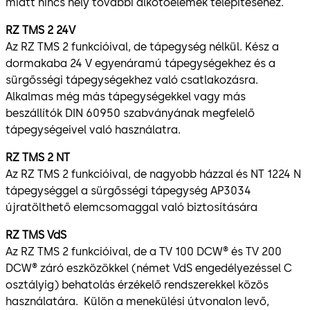
miatt nincs hely további alkotóelemek telepítéséhez.
RZ TMS 2 24V
Az RZ TMS 2 funkcióival, de tápegység nélkül. Kész a
dormakaba 24 V egyenáramú tápegységekhez és a
sürgősségi tápegységekhez való csatlakozásra.
Alkalmas még más tápegységekkel vagy más
beszállítók DIN 60950 szabványának megfelelő
tápegységeivel való használatra.
RZ TMS 2 NT
Az RZ TMS 2 funkcióival, de nagyobb házzal és NT 1224 N
tápegységgel a sürgősségi tápegység AP3034
újratölthető elemcsomaggal való biztosítására
RZ TMS VdS
Az RZ TMS 2 funkcióival, de a TV 100 DCW® és TV 200
DCW® záró eszközökkel (német VdS engedélyezéssel C
osztályig) behatolás érzékelő rendszerekkel közös
használatára. Külön a menekülési útvonalon levő,