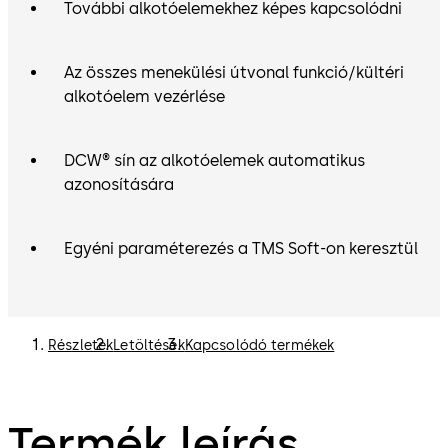
További alkotóelemekhez képes kapcsolódni
Az összes menekülési útvonal funkció/kültéri
alkotóelem vezérlése
DCW® sín az alkotóelemek automatikus
azonosítására
Egyéni paraméterezés a TMS Soft-on keresztül
Részletek
Letöltések
Kapcsolódó termékek
Termék leírás