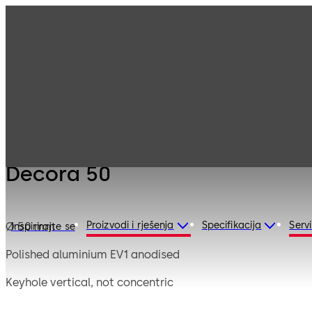
Mauer
Products
Safe Locks
Mechanical
Decora 50
Decora 50
Proizvodi i rješenja
Specifikacija
Servi
Ø 50 mm
Inspirirajte se
Polished aluminium EV1 anodised
Keyhole vertical, not concentric
Short bit up