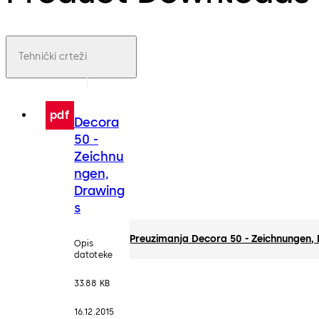
Tehnički crteži
pdf
Decora
50 -
Zeichnu
ngen,
Drawing
s
Preuzimanja Decora 50 - Zeichnungen,
Opis
datoteke
33.88 KB
16.12.2015