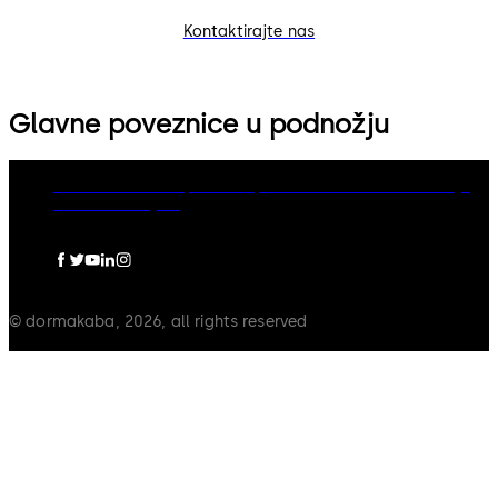
Kontaktirajte nas
Glavne poveznice u podnožju
dormakaba Group
Politika privatnosti
Cookies
Odricanje
Pravna obavijest
© dormakaba, 2026, all rights reserved