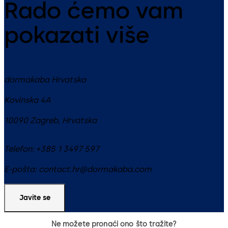
Rado ćemo vam
pokazati više
dormakaba Hrvatska
Kovinska 4A
10090
Zagreb
,
Hrvatska
Telefon:
+385 1 3497 597
E-pošta:
contact.hr@dormakaba.com
Javite se
Ne možete pronaći ono što tražite?