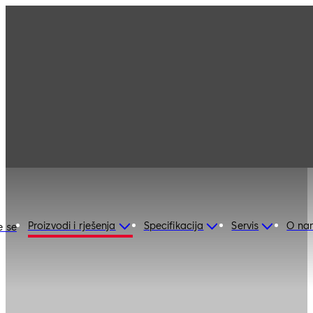
Proizvodi i rješenja
Specifikacija
Servis
O na
e se