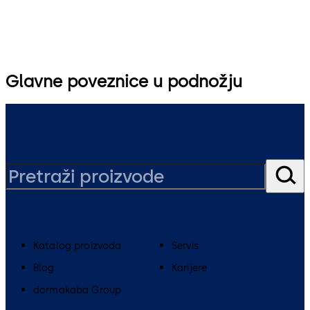
Glavne poveznice u podnožju
Katalog proizvoda
Servis
Blog
Karijere
dormakaba Group