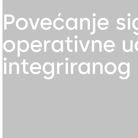
Povećanje si
operativne uč
integriranog