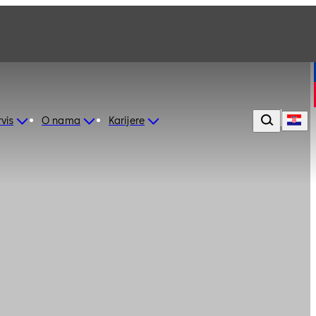
vis
O nama
Karijere