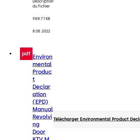
Description
du fichier
988.71 KB
8.08.2022
pdf
Environ
mental
Produc
t
Declar
ation
(EPD)
Manual
Revolvi
Télécharger Environmental Product Dec
ng
Door
KTV M