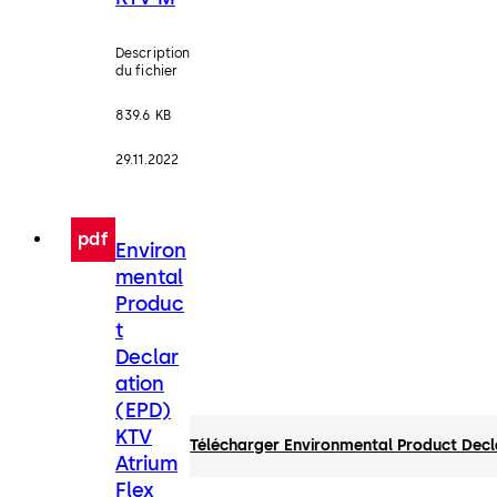
Description
du fichier
839.6 KB
29.11.2022
pdf
Environ
mental
Produc
t
Declar
ation
(EPD)
KTV
Télécharger Environmental Product Decl
Atrium
Flex