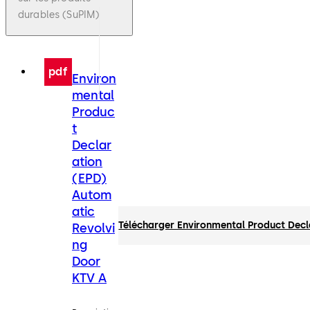
durables (SuPIM)
pdf
Environ
mental
Produc
t
Declar
ation
(EPD)
Autom
atic
Télécharger Environmental Product Decl
Revolvi
ng
Door
KTV A