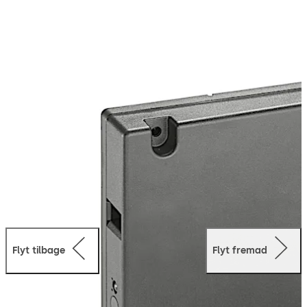
eller materialer. Hold blot kortet mod skabsdøren. Et
grønt LED-lys vises og døren åbnes automatisk. Skub
blot til døren for at lukke den, og låsen låses igen.
Flyt tilbage
Flyt fremad