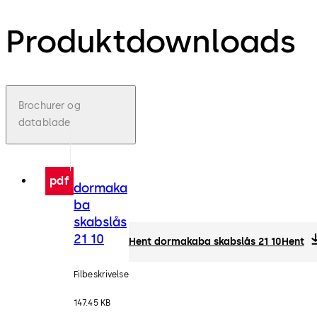
Produktdownloads
Brochurer og
datablade
pdf
dormaka
ba
skabslås
21 10
Hent dormakaba skabslås 21 10
Hent
Filbeskrivelse
147.45 KB