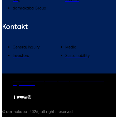
dormakaba Group
Kontakt
General inquiry
Media
Investors
Sustainability
dormakaba Group
Privacy Policy
Cookies
Disclaimer
Legal notice
© dormakaba, 2026, all rights reserved