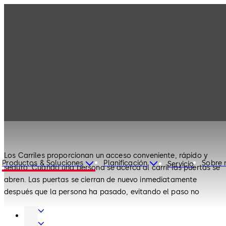
Soluciones de
Productos
Carriles
Acceso
Soluciones de Acceso
Carriles
Los Carriles proporcionan un acceso conveniente, rápido y
Productos & Soluciones
Planificación
Sobre 
Servicio
seguro. Cuando una persona se acerca al carril las puertas se
abren. Las puertas se cierran de nuevo inmediatamente
después que la persona ha pasado, evitando el paso no
autorizado de personas. Los Carriles son compatibles con los
Herrajes
sistemas de tiempo y asistencia, lectores de identificación,
para
Soluciones