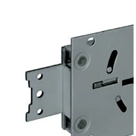
directamente a la puerta. Si se desea, los ángulos
pueden montarse para proporcionar conexiones
atornilladas o remachadas para montar cerrojos de
bloqueo de alta resistencia.
La cerradura 74043 Centurio es similar a la cerradura
74041 Centurio A que figura en la lista, pero ofrece
opciones adicionales que no incluyen certificación. Por
ejemplo, existen versiones de llave única o sin retención
de llave.