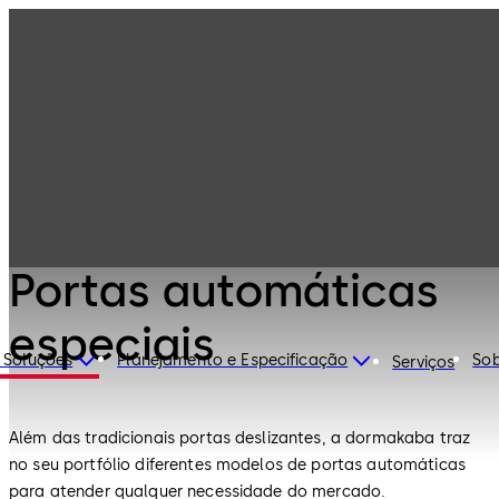
Portas
Produtos
automáticas,
catracas e
Portas
torniquetes
automáticas
especiais
Portas automáticas, catracas e torniquetes
Portas automáticas
especiais
 Soluções
Planejamento e Especificação
Sob
Serviços
Além das tradicionais portas deslizantes, a dormakaba traz
no seu portfólio diferentes modelos de portas automáticas
para atender qualquer necessidade do mercado.