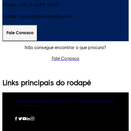
Phone:
+55 11 4689-9200
E-Mail:
cai.br@dormakaba.com
Fale Conosco
Não consegue encontrar o que procura?
Fale Conosco
Links principais do rodapé
dormakaba Group
Privacy Policy
Cookies
Disclaimer
Legal notice