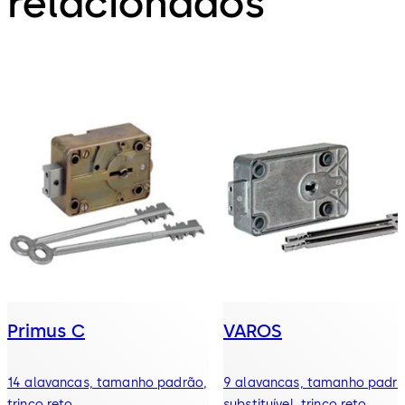
relacionados
Primus C
VAROS
14 alavancas, tamanho padrão,
9 alavancas, tamanho padrã
trinco reto
substituível, trinco reto