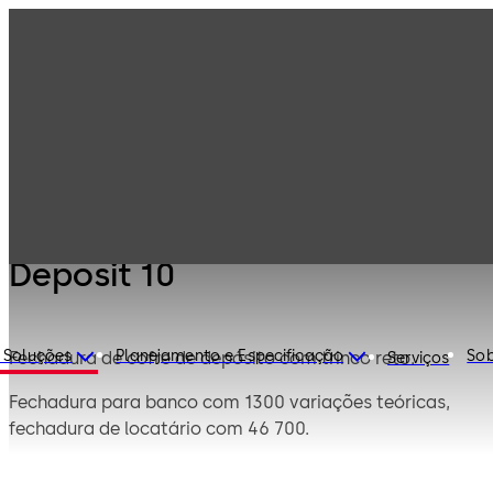
Fechaduras de
Produtos
segurança
Mauer Mecânica
Deposit 10
Deposit 10
 Soluções
Planejamento e Especificação
Sob
Fechadura de cofre de depósito com trinco reto.
Serviços
Fechadura para banco com 1300 variações teóricas,
fechadura de locatário com 46 700.
As fechaduras para banco e locatário são acedidas