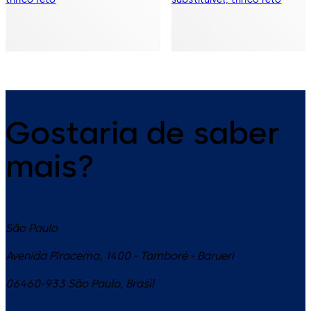
Gostaria de saber
mais?
São Paulo
Avenida Piracema, 1400 - Tamboré - Barueri
06460-933
São Paulo
,
Brasil