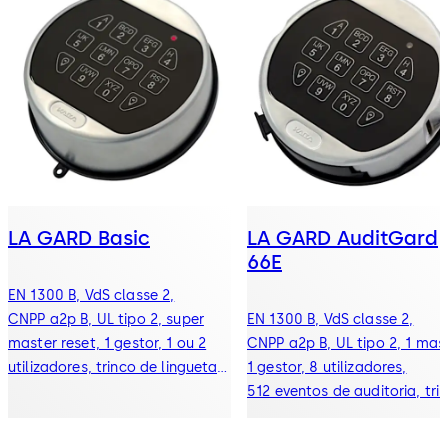
LA GARD Basic
LA GARD AuditGard
66E
EN 1300 B, VdS classe 2,
CNPP a2p B, UL tipo 2, super
EN 1300 B, VdS classe 2,
master reset, 1 gestor, 1 ou 2
CNPP a2p B, UL tipo 2, 1 mast
utilizadores, trinco de lingueta,
1 gestor, 8 utilizadores,
trinco reto, trinco de mola e
512 eventos de auditoria, tri
fechaduras mecânicas
de lingueta, trinco reto, trinc
redundantes
de mola e fechaduras