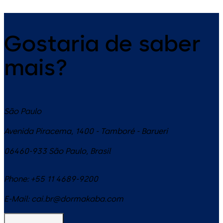
mecânicas redundantes
Gostaria de saber
mais?
São Paulo
Avenida Piracema, 1400 - Tamboré - Barueri
06460-933
São Paulo
,
Brasil
Phone:
+55 11 4689-9200
E-Mail:
cai.br@dormakaba.com