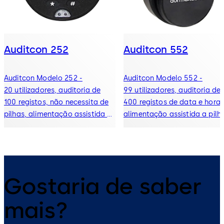
Auditcon 252
Auditcon 552
Auditcon Modelo 252 -
Auditcon Modelo 552 -
20 utilizadores, auditoria de
99 utilizadores, auditoria de
100 registos, não necessita de
400 registos de data e hora,
pilhas, alimentação assistida a
alimentação assistida a pilh
pilhas opcional, retardamento,
disponível, retardamento,
software de PC opcional
gestão de tempo, software
para PC
Gostaria de saber
mais?