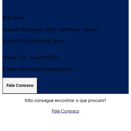
São Paulo
Avenida Piracema, 1400 - Tamboré - Barueri
06460-933
São Paulo
,
Brasil
Phone:
+55 11 4689-9200
E-Mail:
cai.br@dormakaba.com
Fale Conosco
Não consegue encontrar o que procura?
Fale Conosco