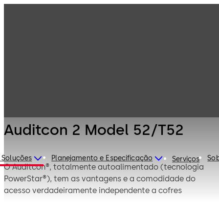
Fechaduras de
Produtos
Auditcon
segurança
Auditcon 2
Model 52/T52
Auditcon 2 Model 52/T52
 Soluções
Planejamento e Especificação
Sob
Serviços
O Auditcon®, totalmente autoalimentado (tecnologia
PowerStar®), tem as vantagens e a comodidade do
acesso verdadeiramente independente a cofres
eletrónicos. Foi desenvolvido para responder aos
requisitos de segurança de uma vasta gama de