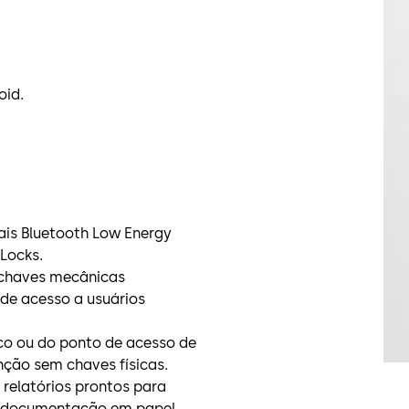
oid.
ais Bluetooth Low Energy
Locks.
i chaves mecânicas
 de acesso a usuários
co ou do ponto de acesso de
nção sem chaves físicas.
relatórios prontos para
u documentação em papel.