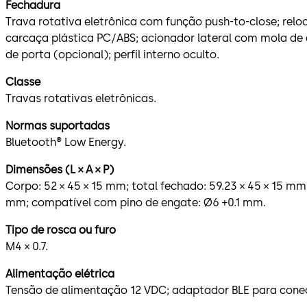
Fechadura
Trava rotativa eletrônica com função push-to-close; reloc
carcaça plástica PC/ABS; acionador lateral com mola de 
de porta (opcional); perfil interno oculto.
Classe
Travas rotativas eletrônicas.
Normas suportadas
Bluetooth® Low Energy.
Dimensões (L × A × P)
Corpo: 52 × 45 × 15 mm; total fechado: 59.23 × 45 × 15 mm; 
mm; compatível com pino de engate: Ø6 +0.1 mm.
Tipo de rosca ou furo
M4 × 0.7.
Alimentação elétrica
Tensão de alimentação 12 VDC; adaptador BLE para conec