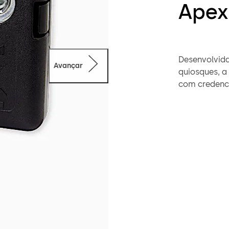
Apex
Desenvolvida
Avançar
quiosques, a
com credenci
dormakaba Sa
para preveni