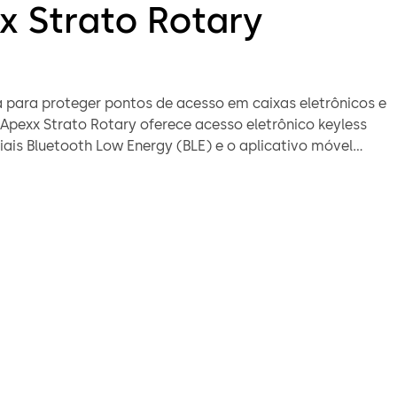
x Strato Rotary
 para proteger pontos de acesso em caixas eletrônicos e
 Apexx Strato Rotary oferece acesso eletrônico keyless
ais Bluetooth Low Energy (BLE) e o aplicativo móvel
fe Locks. Substitui chaves por acesso digital controlado
r acesso não autorizado e melhorar a rastreabilidade.