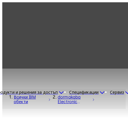
одукти и решения за достъп
Спецификации
Сервиз
Всички BIM
dormakaba
обекти
Electronic
Access Control
C-Lever
Compact -
Electronic
Access and Data