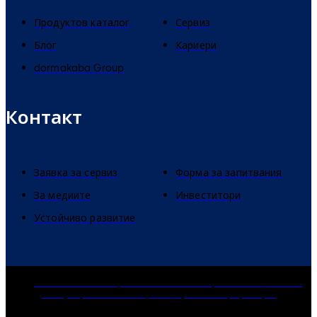
Продуктов каталог
Сервиз
Блог
Кариери
dormakaba Group
Контакт
Заявка за сервиз
Форма за запитвания
За медиите
Инвеститори
Устойчиво развитие
dormakaba Group
Политика за поверителност
Cookies
Декларация за отговорност
Правна информация