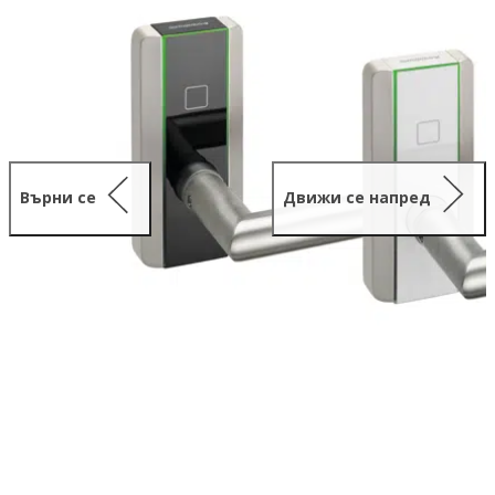
Върни се
Движи се напред