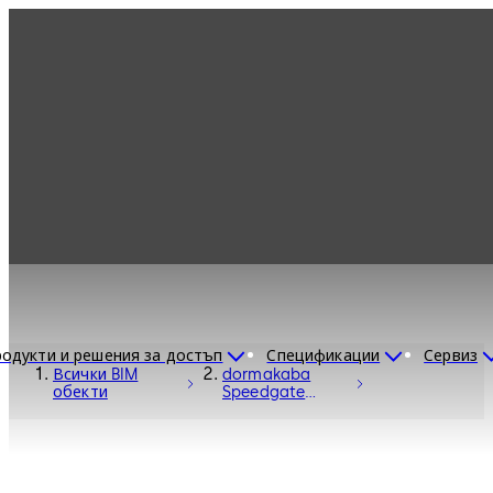
одукти и решения за достъп
Спецификации
Сервиз
Всички BIM
dormakaba
обекти
Speedgate
Turnstile Argus
V60 - Entrance
Systems