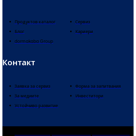
Продуктов каталог
Сервиз
Блог
Кариери
dormakaba Group
Контакт
Заявка за сервиз
Форма за запитвания
За медиите
Инвеститори
Устойчиво развитие
dormakaba Group
Политика за поверителност
Cookies