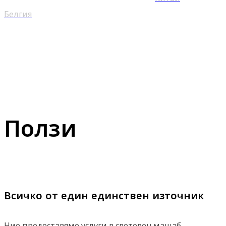
Белгия
Ползи
Всичко от един единствен източник
Ние предоставяме услуги в световен мащаб,