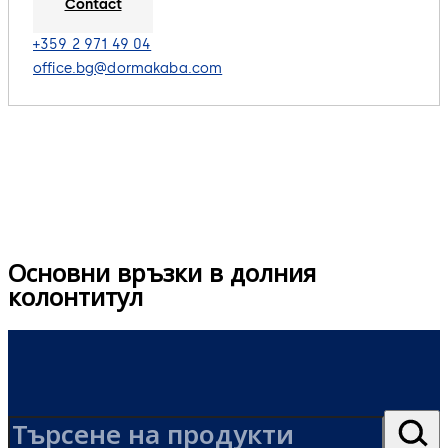
Contact
+359 2 971 49 04
office.bg@dormakaba.com
Основни връзки в долния
колонтитул