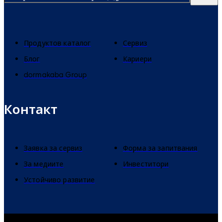
Продуктов каталог
Сервиз
Блог
Кариери
dormakaba Group
Контакт
Заявка за сервиз
Форма за запитвания
За медиите
Инвеститори
Устойчиво развитие