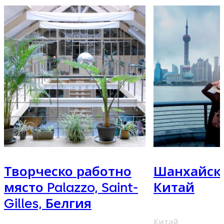
Творческо работно
Шанхайска
място Palazzo, Saint-
Китай
Gilles, Белгия
Китай