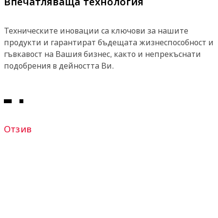
Впечатляваща технология
Техническите иновации са ключови за нашите
продукти и гарантират бъдещата жизнеспособност и
гъвкавост на Вашия бизнес, както и непрекъснати
подобрения в дейността Ви.
Отзив
„Основната причина, поради
която използвам exivo, са
сигурността, гъвкавостта и
свободата.“