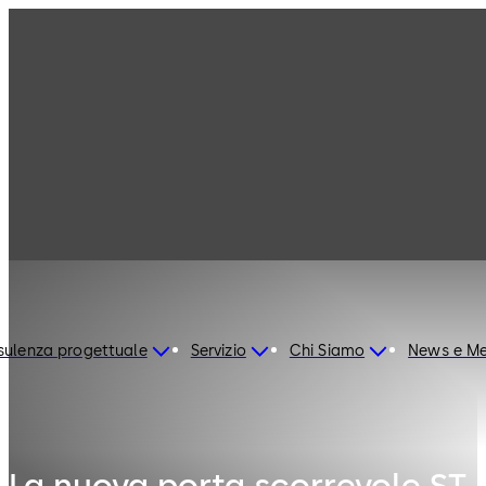
ulenza progettuale
Servizio
Chi Siamo
News e Me
La nuova porta scorrevole ST