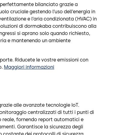
è perfettamente bilanciato grazie a
uolo cruciale gestendo l’uso dell’energia in
ventilazione e l’aria condizionata (HVAC) in
 soluzioni di dormakaba contribuiscono alla
ingressi si aprano solo quando richiesto,
ssaria e mantenendo un ambiente
porte. Riducete le vostre emissioni con
o.
Maggiori informazioni
 grazie alle avanzate tecnologie IoT.
itoraggio centralizzati di tutti i punti di
 reale, fornendo report automatici e
menti. Garantisce la sicurezza degli
o costante dei protocolli di sicurezza.