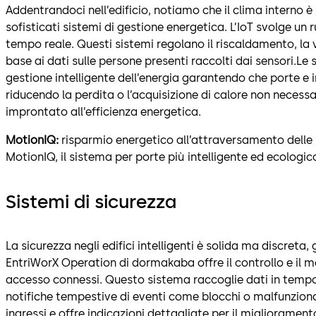
Addentrandoci nell’edificio, notiamo che il clima interno 
sofisticati sistemi di gestione energetica. L’IoT svolge un r
tempo reale. Questi sistemi regolano il riscaldamento, la 
base ai dati sulle persone presenti raccolti dai sensori.Le
gestione intelligente dell’energia garantendo che porte e 
riducendo la perdita o l’acquisizione di calore non nece
improntato all’efficienza energetica.
MotionIQ:
risparmio energetico all’attraversamento delle 
MotionIQ, il sistema per porte più intelligente ed ecologic
Sistemi di sicurezza
La sicurezza negli edifici intelligenti è solida ma discreta,
EntriWorX Operation di dormakaba offre il controllo e il mon
accesso connessi. Questo sistema raccoglie dati in tempo
notifiche tempestive di eventi come blocchi o malfunziona
ingressi e offre indicazioni dettagliate per il migliorament