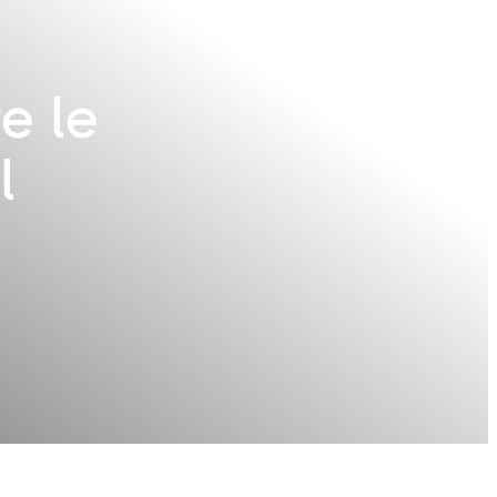
e le
l