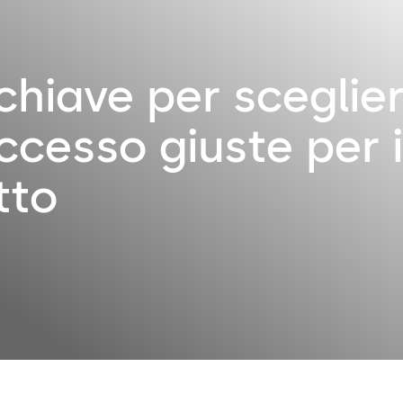
hiave per sceglier
accesso giuste per i
tto