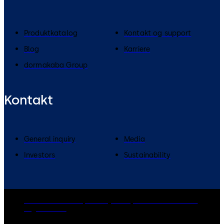
Produktkatalog
Kontakt og support
Blog
Karriere
dormakaba Group
Kontakt
General inquiry
Media
Investors
Sustainability
dormakaba Group
Privacy Policy
Cookies
Disclaimer
Legal notice