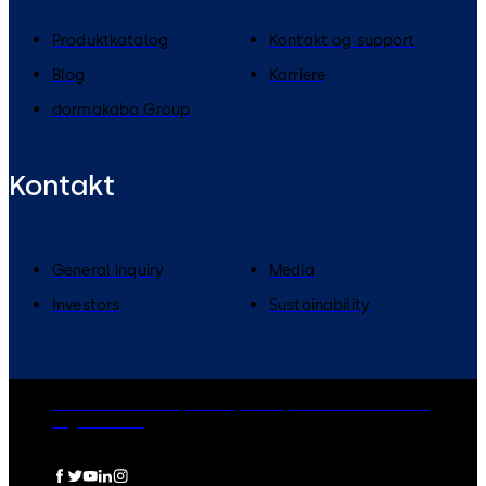
Produktkatalog
Kontakt og support
Blog
Karriere
dormakaba Group
Kontakt
General inquiry
Media
Investors
Sustainability
dormakaba Group
Privacy Policy
Cookies
Disclaimer
Legal notice