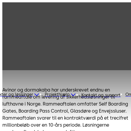
dormakaba underskriver ny
aftale med Avinor om
lufthavne i Norge
Avinor og dormakaba har underskrevet endnu en
kter og løsninger
Projekthjælp
Om
Kontakt og support
rammeaftale om levering af sikkerhedsløsninger til
lufthavne i Norge. Rammeaftalen omfatter Self Boarding
Gates, Boarding Pass Control, Glasdøre og Envejssluser.
Rammeaftalen svarer til en kontraktværdi på et trecifret
millionbeløb over en 10-års periode. Løsningerne