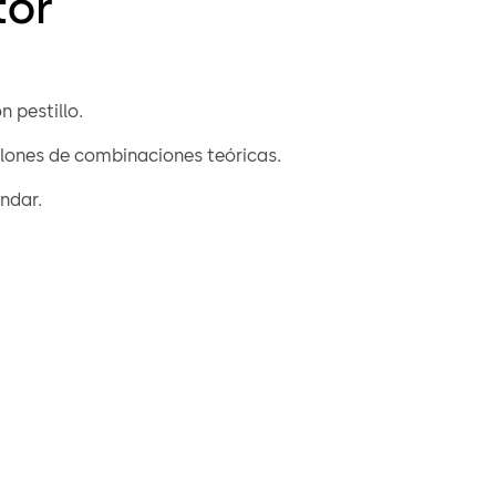
tor
 pestillo.
llones de combinaciones teóricas.
ándar.
0087 Praetor es similar al candado 70079 Praetor B
 ofrece opciones adicionales que excluyen la certificación.
se encuentran disponibles versiones con "llaves iguales" o
 de llaves".