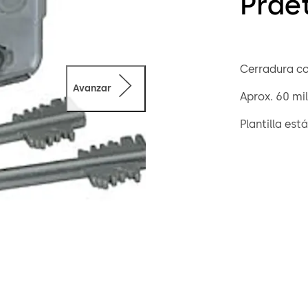
Prae
Cerradura con
Avanzar
Aprox. 60 mi
Plantilla est
El candado 7
listado, pero
Por ejemplo, 
"sin retención