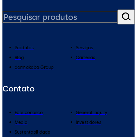
Produtos
Serviços
Blog
Carreiras
dormakaba Group
Contato
Fale conosco
General inquiry
Media
Investidores
Sustentabilidade