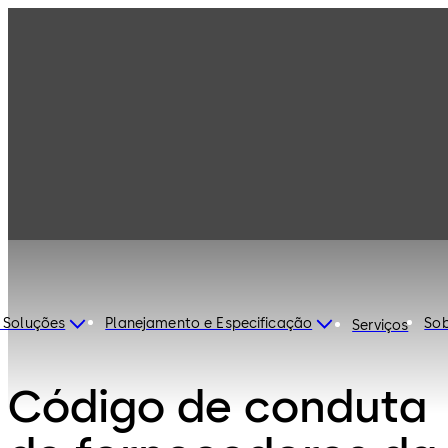
Regras e normas
Política anticorrupção de
fornecedor
 Soluções
Planejamento e Especificação
Sob
Serviços
Código de conduta