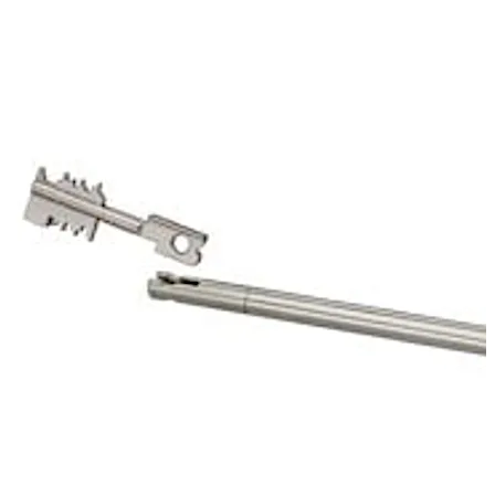
av mekaniken i det första låset. På så sätt skyddas
nyckelhålet på 70011 Primus C.