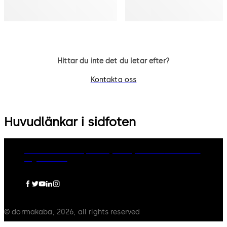
Hittar du inte det du letar efter?
Kontakta oss
Huvudlänkar i sidfoten
dormakaba Group
Privacy Policy
Cookies
Disclaimer
Legal notice
© dormakaba, 2026, all rights reserved