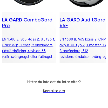
LA GARD ComboGard
LA GARD AuditGard
Pro
66E
EN 1300 B, VdS klass 2, UL typ 1,
EN 1300 B, VdS klass 2, CNPP
CNPP a2p, 1 chef, 9 användare,
a2p B, UL typ 2, 1 master, 1 c
tidsfördröjning, revision 63,
8 användare, 512
valfri svängregel eller fallregel,
revisionshändelser, svängrege
fjärrstyrd avstängningsfunktion,
fallregel, fjäderregel och
tyst larm
redundanta mekaniska lås
Hittar du inte det du letar efter?
Kontakta oss