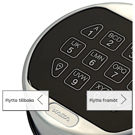
Den patenterade svängregeltekniken erbjuder ett
spindellöst system som flyttar regeln genom att
använda regellåset.
Flytta tillbaka
Flytta framåt