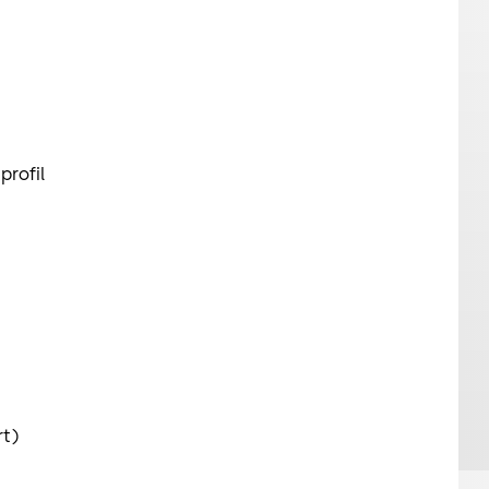
profil
rt)