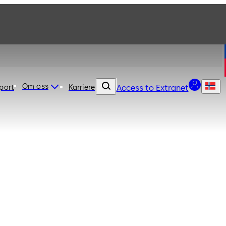
Om oss
port
Karriere
Access to Extranet