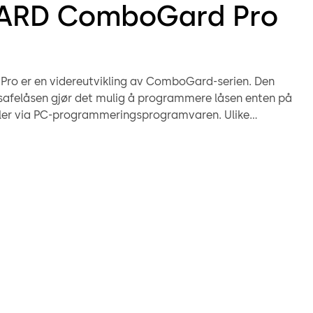
ARD ComboGard Pro
o er en videreutvikling av ComboGard-serien. Den
 safelåsen gjør det mulig å programmere låsen enten på
ler via PC-programmeringsprogramvaren. Ulike
heter - alle i metallutførelse - er tilgjengelige med et
r kuppelmembrantastatur. Alt etter bruksområde
mellom en dødbolt, svingbolt, fjærbolt eller redundant