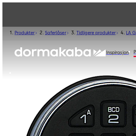
Produkter
Saferlåser
Tidligere produkter
LA 
P
Inspirasjon