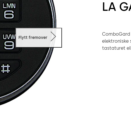
LA G
ComboGard Pr
Flytt fremover
elektroniske
tastaturet el
inntastingsen
mykt tastatur elle
kan du velge 
låssystem.