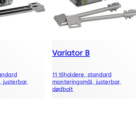
Variator B
tandard
11 tilholdere, standard
 justerbar,
monteringsmål, justerbar,
dødbolt