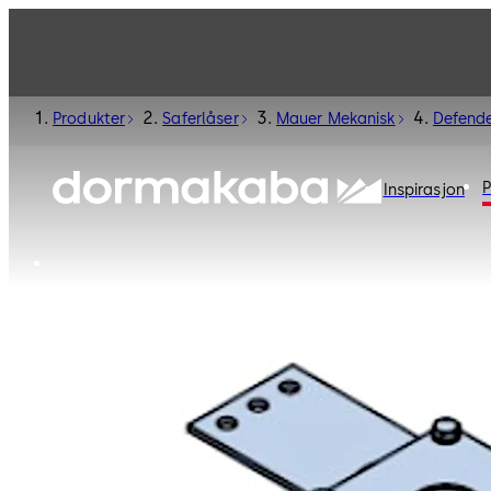
Produkter
Saferlåser
Mauer Mekanisk
Defend
P
Inspirasjon