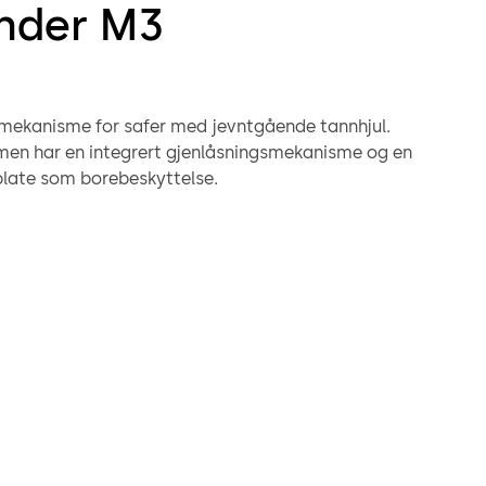
nder M3
tmekanisme for safer med jevntgående tannhjul.
en har en integrert gjenlåsningsmekanisme og en
late som borebeskyttelse.
er konstruert som en 1-låsdrevet boltmekanisme.