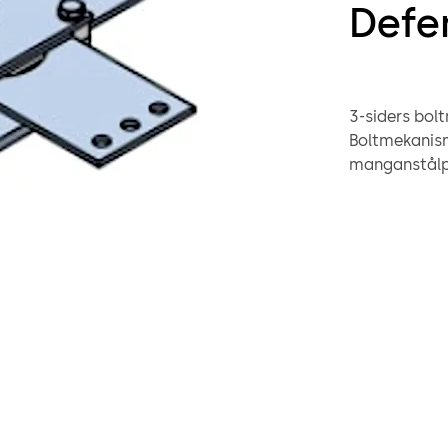
Defe
3-siders bol
Boltmekanism
manganstålp
Defender M3 