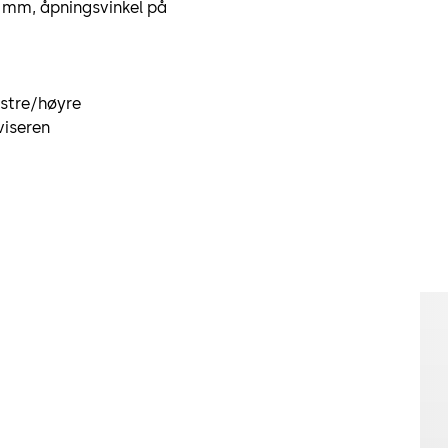
22 mm, åpningsvinkel på
stre/høyre
viseren