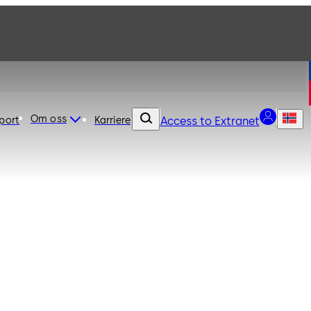
Om oss
port
Karriere
Access to Extranet