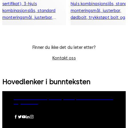
sertifikat), 3-hjuls
hjuls kombinasjonslås, stand
kombinasjonslås, standard
monteringsmål, justerbar,
monteringsmål, justerbar,
dødbolt, trykkstøpt bolt og
dødbolt, trykkstøpt bolt og
falle
falle
Finner du ikke det du leter etter?
Kontakt oss
Hovedlenker i bunnteksten
dormakaba Group
Privacy Policy
Cookies
Disclaimer
Legal notice