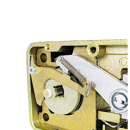
tilfelle manipulering
Bolt på 12,7 mm (0,5") som standard eller 38,1 mm
(1,50") som forlenget alternativ
Alternativer for borede og gjengede bolter -
amerikanske (10-32) og metriske (4 mm) mål
Montering - H, V, VU, VO