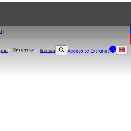
d
Om oss
port
Karriere
Access to Extranet