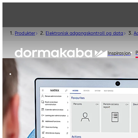
Produkter
Elektronisk adgangskontroll og data
A
P
Inspirasjon