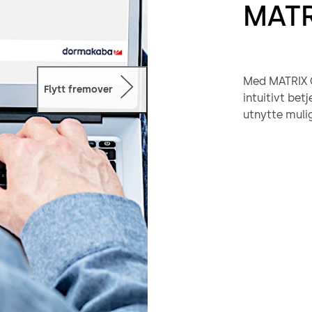
MATR
Med MATRIX C
Flytt fremover
intuitivt be
utnytte mulig
oppdatert og