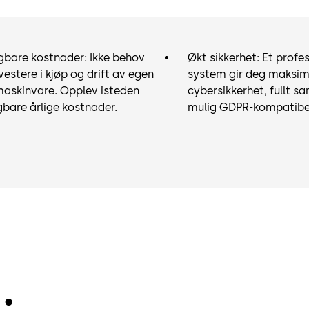
gbare kostnader: Ikke behov
Økt sikkerhet: Et profes
nvestere i kjøp og drift av egen
system gir deg maksim
maskinvare. Opplev isteden
cybersikkerhet, fullt s
gbare årlige kostnader.
mulig GDPR-kompatibel 