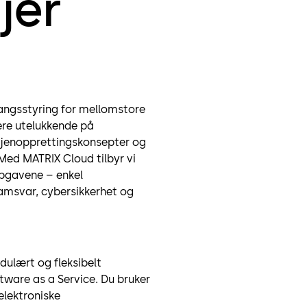
jer
angsstyring for mellomstore
ere utelukkende på
 gjenopprettingskonsepter og
 Med MATRIX Cloud tilbyr vi
ppgavene – enkel
amsvar, cybersikkerhet og
ulært og fleksibelt
ware as a Service. Du bruker
lektroniske