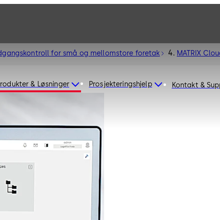
dgangskontroll for små og mellomstore foretak
MATRIX Clou
rodukter & Løsninger
Prosjekteringshjelp
Kontakt & Sup