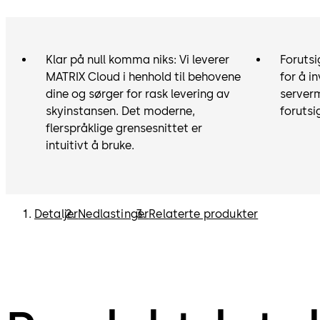
Klar på null komma niks: Vi leverer
Forutsi
MATRIX Cloud i henhold til behovene
for å i
dine og sørger for rask levering av
server
skyinstansen. Det moderne,
forutsi
flerspråklige grensesnittet er
intuitivt å bruke.
Detaljer
Nedlastinger
Relaterte produkter