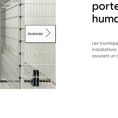
porte
huma
Avancez
Les tournique
installations
assurent un con
système de ve
des personne
ou de tentative d’accès
Kentaur FGE o
complétant l
les zones ext