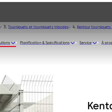
Tourniquets et tourniquets tripodes
Kentaur tourniquets
utions
Planification & Spécifications
Service
À pro
Kent