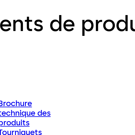
ents de produ
Brochure
technique des
produits
Tourniquets