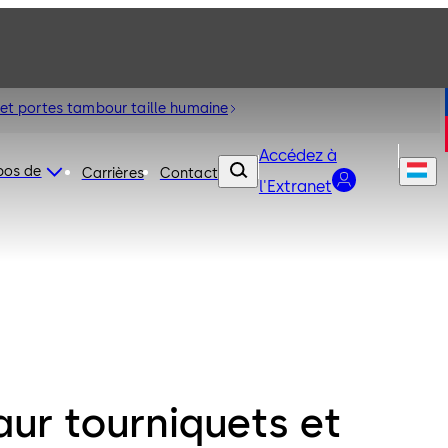
 et portes tambour taille humaine
Accédez à
pos de
Carrières
Contact
l'Extranet
aur tourniquets et