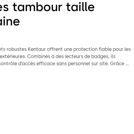
s tambour taille
ine
ts robustes Kentaur offrent une protection fiable pour les
 extérieures. Combinés à des lecteurs de badges, ils
trôle d’accès efficace sans personnel sur site. Grâce au
rrouillage breveté « point limite », il est impossible que
s se retrouvent enfermées en cas de coupure de courant
 non autorisée. La porte battante à un vantail
ffre un passage fluide et sans obstacle, tout en
e tourniquet grâce à son design homogène – idéal pour
érieures exigeant un haut niveau de sécurité.