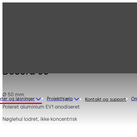
Produkter
Pengelåse
Mauer Mekanisk
Decora 50
Decora 50
Ø 50 mm
kter og løsninger
Projekthjælp
Om
Kontakt og support
Poleret aluminium EV1 anodiseret
Nøglehul lodret, ikke koncentrisk
Kort bit op