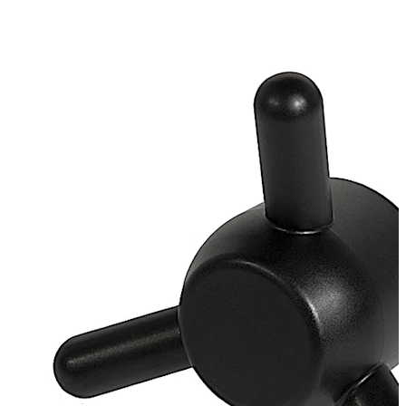
galvaniseret
Løs lejebøsning, udvendig diameter 20 mm, messing