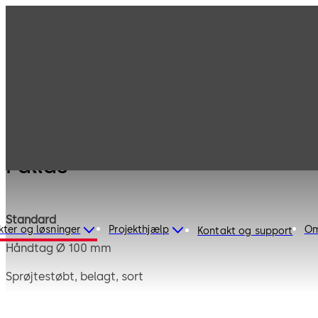
Produkter
Pengelåse
Mauer Mekanisk
Pallas
Pallas
Standard
kter og løsninger
Projekthjælp
Om
Kontakt og support
Håndtag Ø 100 mm
Sprøjtestøbt, belagt, sort
Firkantet spindel 8 mm, rager 90 mm ud, stål