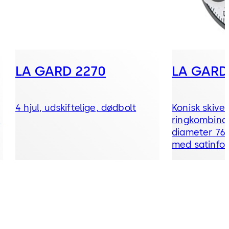
LA GARD 2270
LA GARD
4 hjul, udskiftelige, dødbolt
Konisk skive
,
ringkombina
diameter 76
med satinfor
aflæsning på