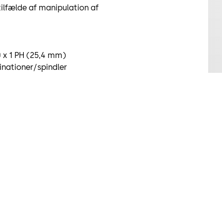
tilfælde af manipulation af
0 x 1 PH (25,4 mm)
inationer/spindler