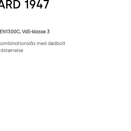
ARD 1947
 EN1300C, VdS-klasse 3
 kombinationslås med dødbolt
dstørrelse
rede millioner mulige kombinationer
et genlåsningsfunktion, blokering af bolten i tilfælde af
ation
12,7 mm (0,5") standard eller 38,1 mm (1,50") udvidet option
d for borede og gevindskårne bolte – amerikanske (10-
metriske (4 mm)
ng – RH, LH, VU, VD