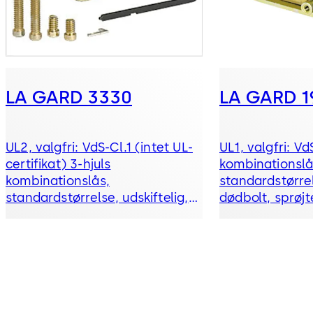
LA GARD 3330
LA GARD 1
UL2, valgfri: VdS-Cl.1 (intet UL-
UL1, valgfri: Vd
certifikat) 3-hjuls
kombinationslå
kombinationslås,
standardstørrel
standardstørrelse, udskiftelig,
dødbolt, sprøjt
dødbolt, sprøjtestøbt rigel og
faldgreb
faldgreb