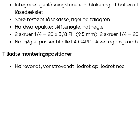
Integreret genlåsningsfunktion: blokering af bolten i 
låsedækslet
Sprøjtestøbt låsekasse, rigel og faldgreb
Hardwarepakke: skiftenøgle, notnøgle
2 skruer 1/4 – 20 x 3/8 PH (9,5 mm); 2 skruer 1/4 – 2
Notnøgle, passer til alle LA GARD-skive- og ringkomb
Tilladte monteringspositioner
Højrevendt, venstrevendt, lodret op, lodret ned