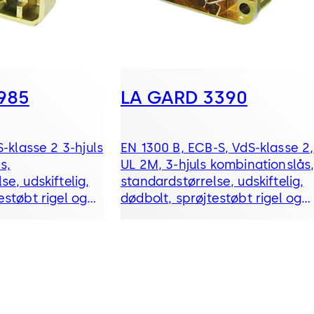
985
LA GARD 3390
S-klasse 2 3-hjuls
EN 1300 B, ECB-S, VdS-klasse 2,
s,
UL 2M, 3-hjuls kombinationslås
se, udskiftelig,
standardstørrelse, udskiftelig,
estøbt rigel og
dødbolt, sprøjtestøbt rigel og
faldgreb