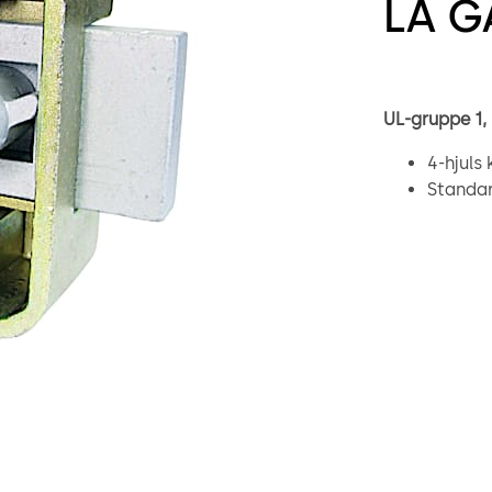
LA G
UL-gruppe 1,
4-hjuls
Standar
Ét hund
Integrer
manipul
Bolt i 
Mulighe
32) og 
Monteri