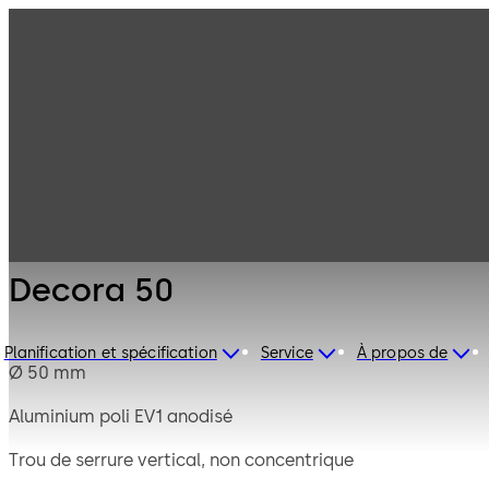
Serrures de
Produits
coffre-fort
Mauer
Decora 50
Mécanique
Decora 50
Planification et spécification
Service
À propos de
Ø 50 mm
Aluminium poli EV1 anodisé
Trou de serrure vertical, non concentrique