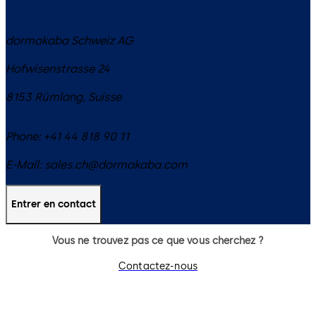
dormakaba Schweiz AG
Hofwisenstrasse 24
8153
Rümlang
,
Suisse
Phone:
+41 44 818 90 11
E-Mail:
sales.ch@dormakaba.com
Entrer en contact
Vous ne trouvez pas ce que vous cherchez ?
Contactez-nous