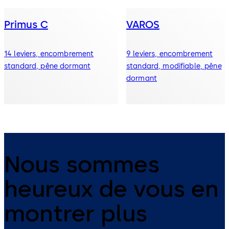
Primus C
VAROS
14 leviers, encombrement
9 leviers, encombrement
standard, pêne dormant
standard, modifiable, pêne
dormant
Nous sommes
heureux de vous en
montrer plus