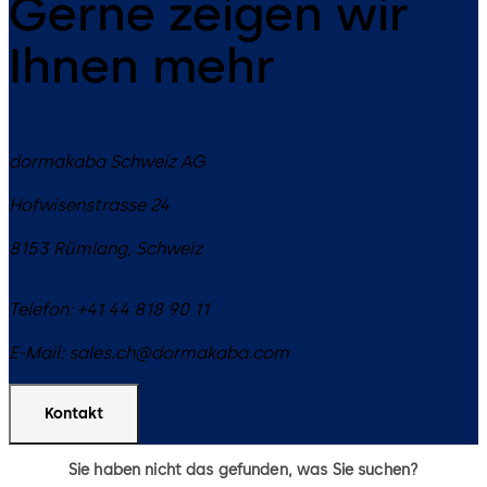
Gerne zeigen wir
Ihnen mehr
dormakaba Schweiz AG
Hofwisenstrasse 24
8153
Rümlang
,
Schweiz
Telefon:
+41 44 818 90 11
E-Mail:
sales.ch@dormakaba.com
Kontakt
Sie haben nicht das gefunden, was Sie suchen?